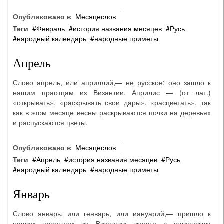
Опубликовано в
Месяцеслов
Теги
Февраль
история названия месяцев
Русь
народный календарь
народные приметы
Апрель
Слово апрель, или априллий,— не русское; оно зашло к
нашим праотцам из Византии. Априлис — (от лат.)
«открывать», «раскрывать свои дары», «расцветать», так
как в этом месяце весны раскрываются почки на деревьях
и распускаются цветы.
Опубликовано в
Месяцеслов
Теги
Апрель
история названия месяцев
Русь
народный календарь
народные приметы
Январь
Слово январь, или генварь, или иануарий,— пришло к
нашим праотцам из Византии вместе с юлианским