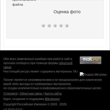
файла
Оценка фото
Обо всех замеченных ошибках при работе сайта
просьба сообщать при помощи формы
обратной
связи
.
Настоящий ресурс может содержать материалы 18+.
Проект является некоммерческим и не предназначен для извлечения
какой-либо выгоды из публикуемых материалов,
он создан исключительно в информационно-образовательных целях.
О проекте
|
Обратная связь
|
Карта сайта
Идея, создание и поддержка
Wandragor
.
Copyright Российская Империя © 2005 - 2026.
v.5.2023.0712