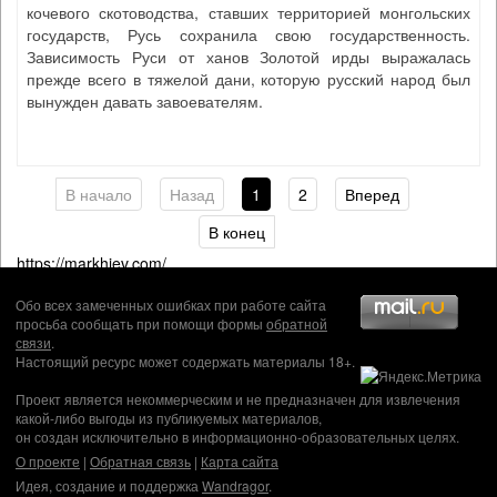
кочевого скотоводства, ставших территорией монгольских
государств, Русь сохранила свою государственность.
Зависимость Руси от ханов Золотой ирды выражалась
прежде всего в тяжелой дани, которую русский народ был
вынужден давать завоевателям.
В начало
Назад
1
2
Вперед
В конец
https://markhiev.com/
Обо всех замеченных ошибках при работе сайта
просьба сообщать при помощи формы
обратной
связи
.
Настоящий ресурс может содержать материалы 18+.
Проект является некоммерческим и не предназначен для извлечения
какой-либо выгоды из публикуемых материалов,
он создан исключительно в информационно-образовательных целях.
О проекте
|
Обратная связь
|
Карта сайта
Идея, создание и поддержка
Wandragor
.