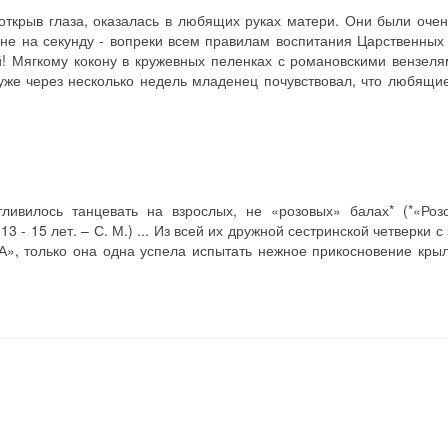
открыв глаза, оказалась в любящих руках матери. Они были очен
и не на секунду - вопреки всем правилам воспитания Царственных
! Мягкому кокону в кружевных пеленках с романовскими вензеля
уже через несколько недель младенец почувствовал, что любящие
ливилось танцевать на взрослых, не «розовых» балах* (*«Ро
 - 15 лет. – С. М.) ... Из всей их дружной сестринской четверки с
», только она одна успела испытать нежное прикосновение кры