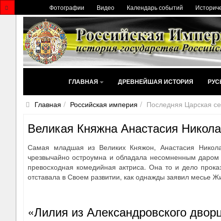
Фотографии
Видео
Календарь событий
Историче
ГЛАВНАЯ
ДРЕВНЕЙШАЯ ИСТОРИЯ
РУС
Главная
Российская империя
Последняя Царская с
Великая Княжна Анастасия Никола
Самая младшая из Великих Княжон, Анастасия Николае
чрезвычайно остроумна и обладала несомненным даром м
превосходная комедийная актриса. Она то и дело прока
отставала в Своем развитии, как однажды заявил месье Ж
«Лилия из Александровского двор