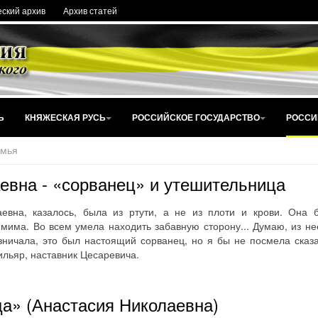
ский архив
Архив статей
Ь
КНЯЖЕСКАЯ РУСЬ
РОССИЙСКОЕ ГОСУДАРСТВО
РОССИ
емья
евна - «сорванец» и утешительница
вна, казалось, была из ртути, а не из плоти и крови. Она 
има. Во всем умела находить забавную сторону... Думаю, из н
зничала, это был настоящий сорванец, но я бы не посмела сказа
ильяр, наставник Цесаревича.
ца» (Анастасия Николаевна)