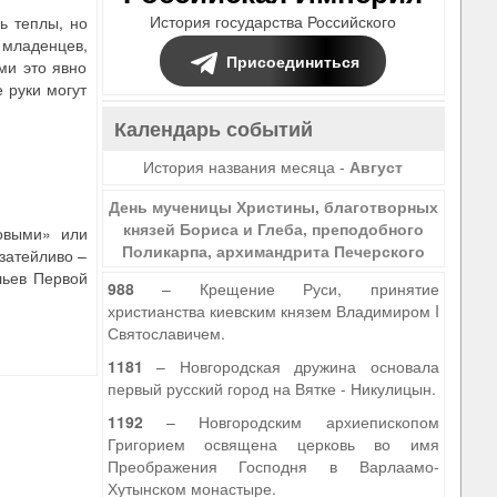
История государства Российского
ь теплы, но
 младенцев,
Присоединиться
ми это явно
 руки могут
Календарь событий
История названия месяца -
Август
День мученицы Христины, благотворных
князей Бориса и Глеба, преподобного
зовыми» или
Поликарпа, архимандрита Печерского
 затейливо –
льев Первой
988
– Крещение Руси, принятие
христианства киевским князем Владимиром I
Святославичем.
1181
– Новгородская дружина основала
первый русский город на Вятке - Никулицын.
1192
– Новгородским архиепископом
Григорием освящена церковь во имя
Преображения Господня в Варлаамо-
Хутынском монастыре.