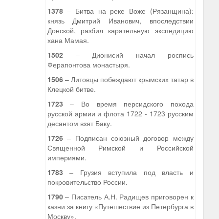
1378
– Битва на реке Воже (Рязанщина):
князь Дмитрий Иванович, впоследствии
Донской, разбил карательную экспедицию
хана Мамая.
1502
– Дионисий начал роспись
Ферапонтова монастыря.
1506
– Литовцы побеждают крымских татар в
Клецкой битве.
1723
– Во время персидского похода
русской армии и флота 1722 - 1723 русским
десантом взят Баку.
1726
– Подписан союзный договор между
Священной Римской и Российской
империями.
1783
– Грузия вступила под власть и
покровительство России.
1790
– Писатель А.Н. Радищев приговорен к
казни за книгу «Путешествие из Петербурга в
Москву».