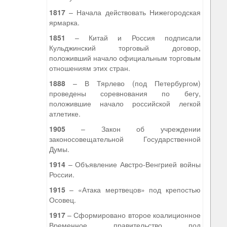
1817
– Начала действовать Нижегородская
ярмарка.
1851
– Китай и Россия подписали
Кульджинский торговый договор,
положивший начало официальным торговым
отношениям этих стран.
1888
– В Тярлево (под Петербургом)
проведены соревнования по бегу,
положившие начало российской легкой
атлетике.
1905
– Закон об учреждении
законосовещательной Государственной
Думы.
1914
– Объявление Австро-Венгрией войны
России.
1915
– «Атака мертвецов» под крепостью
Осовец.
1917
– Сформировано второе коалиционное
Временное правительство под