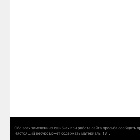
Обо всех замеченных ошибках при работе сайта просьба сообщать
Настоящий ресурс может содержать материалы 18+.