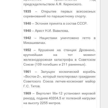
председательством А.Ф. Керенского.
1935
– Открытие первых всесоюзных
соревнований по парашютному спорту.
1940
– Эстония принята в состав СССР.
1940
– Арест Н.И. Вавилова.
1942
– Нацистами уничтожено гетто в
Микашевичах.
1952
– Крушение на станции Дровнино,
крупнейшая на тот момент
железнодорожная катастрофа в Советском
Союзе (109 погибших и 211 раненных).
1961
– Запущен космический корабль
«Восток-2», который пилотировал гражданин
Советского Союза летчик-космонавт майор
Г.С. Титов.
1969
– Вертолет Ми-12 установил мировой
рекорд, подняв 40204,5 кг полезной нагрузки
на высоту 2255 метров.