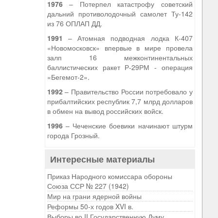
1976
– Потерпел катастрофу советский
дальний противолодочный самолет Ту-142
из 76 ОПЛАП ДД.
1991
– Атомная подводная лодка К-407
«Новомосковск» впервые в мире провела
залп 16 межконтинентальных
баллистических ракет Р-29РМ - операция
«Бегемот-2».
1992
– Правительство России потребовало у
прибалтийских республик 7,7 млрд долларов
в обмен на вывод российских войск.
1996
– Чеченские боевики начинают штурм
города Грозный.
Интересные материалы
Приказ Народного комиссара обороны
Союза ССР № 227 (1942)
Мир на грани ядерной войны
Реформы 50-х годов XVI в.
Выборы во II Государственную Думу