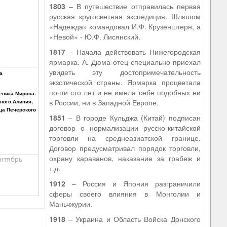
1803
– В путешествие отправилась первая
русская кругосветная экспедиция. Шлюпом
«Надежда» командовал И.Ф. Крузенштерн, а
«Невой» - Ю.Ф. Лисянский.
1817
– Начала действовать Нижегородская
ярмарка. А. Дюма-отец специально приехал
увидеть эту достопримечательность
а
экзотической страны. Ярмарка процветала
почти сто лет и не имела себе подобных ни
еника Мирона.
в России, ни в Западной Европе.
ного Алипия,
ца Печерского
1851
– В городе Кульджа (Китай) подписан
договор о нормализации русско-китайской
торговли на среднеазиатской границе.
Договор предусматривал порядок торговли,
охрану караванов, наказание за грабеж и
нтябрь
т.д.
1912
– Россия и Япония разграничили
сферы своего влияния в Монголии и
Маньчжурии.
1918
– Украина и Область Войска Донского