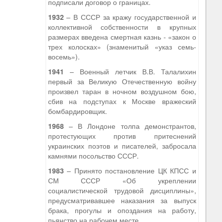
подписали договор о границах.
1932
– В СССР за кражу государственной и
коллективной собственности в крупных
размерах введена смертная казнь - «закон о
трех колосках» (знаменитый «указ семь-
восемь»).
1941
– Военный летчик В.В. Талалихин
первый за Великую Отечественную войну
произвел таран в ночном воздушном бою,
сбив на подступах к Москве вражеский
бомбардировщик.
1968
– В Лондоне толпа демонстрантов,
протестующих против притеснений
украинских поэтов и писателей, забросала
камнями посольство СССР.
1983
– Принято постановление ЦК КПСС и
СМ СССР «Об укреплении
социалистической трудовой дисциплины»,
предусматривавшее наказания за выпуск
брака, прогулы и опоздания на работу,
пьянство на рабочем месте.