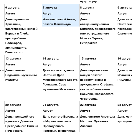
чудотворца
6 августа
7 августа
8 августа
9 августа
Август
Август
Август
Август
День мученицы
Успение святой Анны,
День
День вел
Христины,
святой Олимпиады
священномученика
Пантелей
благотворных князей
Ермолая, преподобного
преподоб
Бориса и Глеба,
многострадального
блаженно
преподобного
Моисея Угрина,
Поликарпа,
Печерского
архимандрита
Печерского
13 августа
14 августа
15 августа
16 август
Август
Август
Август
Август
ы и
День святого
День происхождения
День перенесения
День пре
Евдокима, мученицы
Честных Древ
мощей святого
Исаакия 
Иулитты
Животворящего Креста
первомученика и
Римляни
Господня. Семь
архидиакона Стефана,
мучеников Маккавеев
святого блаженного
Василия, Московского
чудотворца
20 августа
21 августа
22 августа
23 август
Август
Август
Август
Август
День преподобного
День святого Емилиана
День святого Апостола
День муч
мученика Дометия.
и Мирона епископа.
Матфия. Мученика
архидиак
Преподобного Пимена
Преподобного
Антония
Печерского,
Григория, иконописца