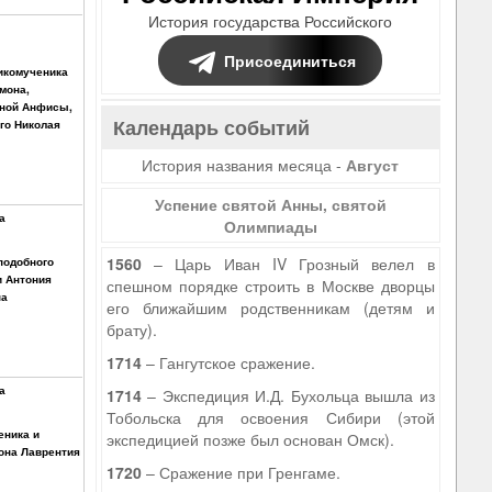
История государства Российского
Присоединиться
икомученика
мона,
ной Анфисы,
Календарь событий
го Николая
История названия месяца -
Август
Успение святой Анны, святой
а
Олимпиады
1560
– Царь Иван IV Грозный велел в
подобного
и Антония
спешном порядке строить в Москве дворцы
на
его ближайшим родственникам (детям и
брату).
1714
– Гангутское сражение.
а
1714
– Экспедиция И.Д. Бухольца вышла из
Тобольска для освоения Сибири (этой
еника и
экспедицией позже был основан Омск).
она Лаврентия
1720
– Сражение при Гренгаме.