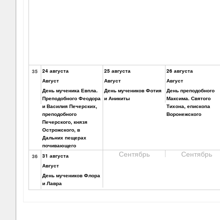
24 августа
25 августа
26 августа
35
Август
Август
Август
День мученика Евпла.
День мучеников Фотия
День преподобного
Преподобного Феодора
и Аникиты
Максима. Святого
и Василия Печерских,
Тихона, епископа
преподобного
Воронежского
Печерского, князя
Острожского, в
Дальних пещерах
почивающего
Сентябрь
Сентябрь
31 августа
36
Август
День мучеников Флора
и Лавра