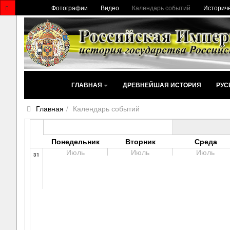
Фотографии
Видео
Календарь событий
Историче
ГЛАВНАЯ
ДРЕВНЕЙШАЯ ИСТОРИЯ
РУС
Главная
Календарь событий
Понедельник
Вторник
Среда
Июль
Июль
Июль
31