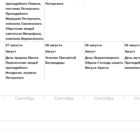
преподобного Пимена,
Печерского
постника Печерского.
Преподобного
Меркурия Печерского,
епископа Смоленского.
Обретение мощей
святителя Митрофана,
епископа Воронежского
27 августа
28 августа
29 августа
30 август
Август
Август
Август
Август
День пророка Михея.
Успение Пресвятой
День Нерукотворного
День муч
Перенесение мощей
Богородицы
Образа Господа нашего
Преподоб
преподобного
Иисуса Христа
иконопис
Феодосия, игумена
Печерского
Сентябрь
Сентябрь
Сентябрь
Се