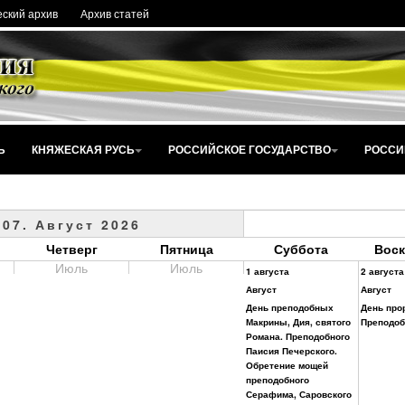
ский архив
Архив статей
Ь
КНЯЖЕСКАЯ РУСЬ
РОССИЙСКОЕ ГОСУДАРСТВО
РОССИ
07. Август 2026
Четверг
Пятница
Суббота
Воск
Июль
Июль
1 августа
2 августа
Август
Август
День преподобных
День про
Макрины, Дия, святого
Преподоб
Романа. Преподобного
Паисия Печерского.
Обретение мощей
преподобного
Серафима, Саровского