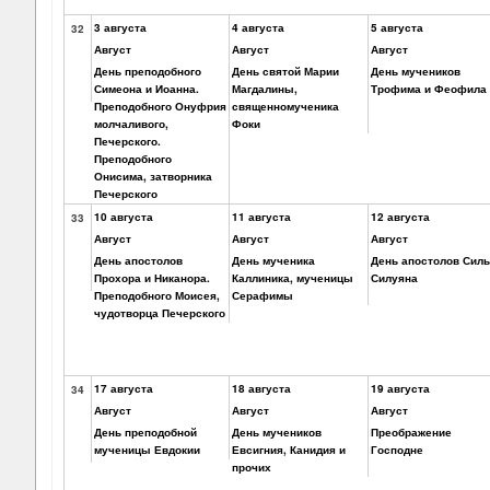
3 августа
4 августа
5 августа
32
Август
Август
Август
День преподобного
День святой Марии
День мучеников
Симеона и Иоанна.
Магдалины,
Трофима и Феофила
Преподобного Онуфрия
священномученика
молчаливого,
Фоки
Печерского.
Преподобного
Онисима, затворника
Печерского
10 августа
11 августа
12 августа
33
Август
Август
Август
День апостолов
День мученика
День апостолов Сил
Прохора и Никанора.
Каллиника, мученицы
Силуяна
Преподобного Моисея,
Серафимы
чудотворца Печерского
17 августа
18 августа
19 августа
34
Август
Август
Август
День преподобной
День мучеников
Преображение
мученицы Евдокии
Евсигния, Канидия и
Господне
прочих