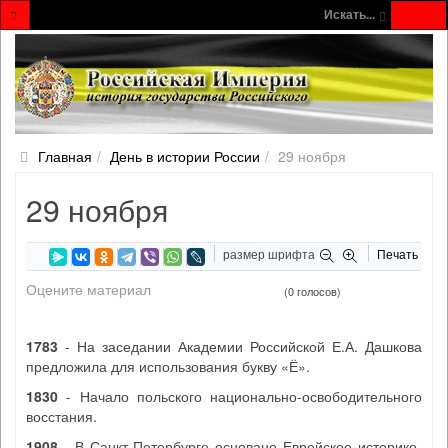
Искать...
Главная
День в истории России
29 ноября
29 ноября
размер шрифта
Печать
Оцените материал
(0 голосов)
1783
- На заседании Академии Российской Е.А. Дашкова
предложила для использования букву «Ё».
1830
- Начало польского национально-освободительного
восстания.
1908
- В Санкт-Петербурге основано Еврейское историко-