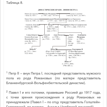
Таблица 8.
1
Петр II – внук Петра I, последний представитель мужского
пола из рода Романовых (по матери представитель
Бланкенбургской-Вольфенбюттельской династии).
2
Павел I и его потомки, правившие Россией до 1917 года,
с точки зрения происхождения к роду Романовых не
принадлежали (Павел I – по отцу представитель Голштейн-
Готторпской, по матери – Ангальт-Цербтской династий).