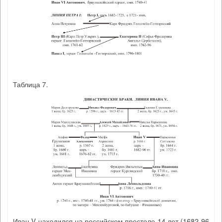
Таблица 7.
Иван V находился на российском престоле 14 лет (1682-96