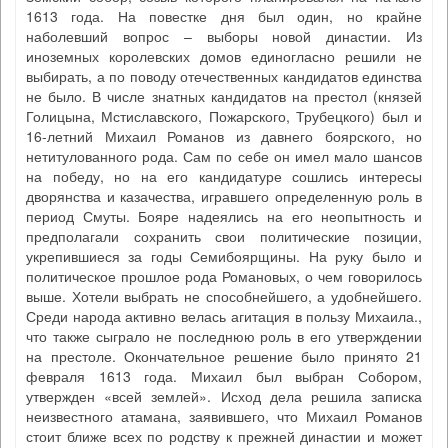
1613 года. На повестке дня был один, но крайне
наболевший вопрос – выборы новой династии. Из
иноземных королевских домов единогласно решили не
выбирать, а по поводу отечественных кандидатов единства
не было. В числе знатных кандидатов на престол (князей
Голицына, Мстиславского, Пожарского, Трубецкого) был и
16-летний Михаил Романов из давнего боярского, но
нетитулованного рода. Сам по себе он имел мало шансов
на победу, но на его кандидатуре сошлись интересы
дворянства и казачества, игравшего определенную роль в
период Смуты. Бояре надеялись на его неопытность и
предполагали сохранить свои политические позиции,
укрепившиеся за годы Семибоярщины. На руку было и
политическое прошлое рода Романовых, о чем говорилось
выше. Хотели выбрать не способнейшего, а удобнейшего.
Среди народа активно велась агитация в пользу Михаила.,
что также сыграло не последнюю роль в его утверждении
на престоле. Окончательное решение было принято 21
февраля 1613 года. Михаил был выбран Собором,
утвержден «всей землей». Исход дела решила записка
неизвестного атамана, заявившего, что Михаил Романов
стоит ближе всех по родству к прежней династии и может