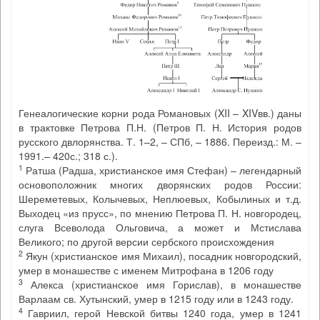
Генеалогические корни рода Романовых (XII – XIVвв.) даны
в трактовке Петрова П.Н. (Петров П. Н. История родов
русского двлорянства. Т. 1–2, – СПб, – 1886. Переизд.: М. –
1991.– 420с.; 318 с.).
1
Ратша (Радша, христианское имя Стефан) – легендарный
основоположник многих дворянских родов России:
Шереметевых, Колычевых, Неплюевых, Кобылиных и т.д.
Выходец «из прусс», по мнению Петрова П. Н. новгородец,
слуга Всеволода Ольговича, а может и Мстислава
Великого; по другой версии сербского происхождения
2
Якун (христианское имя Михаил), посадник новгородский,
умер в монашестве с именем Митрофана в 1206 году
3
Алекса (христианское имя Горислав), в монашестве
Варлаам св. Хутынский, умер в 1215 году или в 1243 году.
4
Гавриил, герой Невской битвы 1240 года, умер в 1241