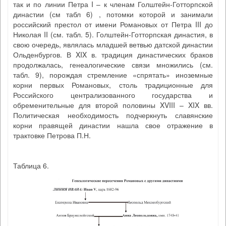
так и по линии Петра I – к членам Голштейн-Готторпской
династии (см табл 6) , потомки которой и занимали
российский престол от имени Романовых от Петра III до
Николая II (см. табл. 5). Голштейн-Готторпская династия, в
свою очередь, являлась младшей ветвью датской династии
Ольденбургов. В XIX в. традиция династических браков
продолжалась, генеалогические связи множились (см.
табл. 9), порождая стремление «спрятать» иноземные
корни первых Романовых, столь традиционные для
Российского централизованного государства и
обременительные для второй половины XVIII – XIX вв.
Политическая необходимость подчеркнуть славянские
корни правящей династии нашла свое отражение в
трактовке Петрова П.Н.
Таблица 6.