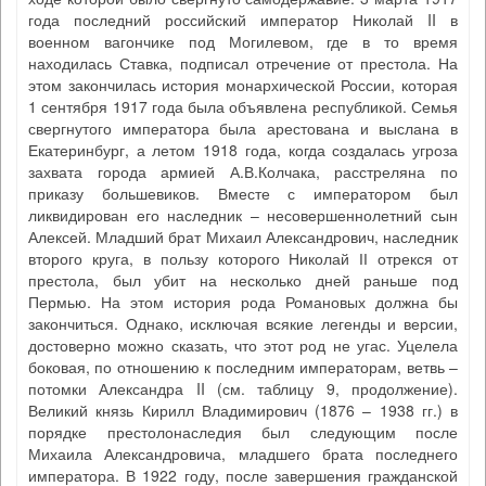
года последний российский император Николай II в
военном вагончике под Могилевом, где в то время
находилась Ставка, подписал отречение от престола. На
этом закончилась история монархической России, которая
1 сентября 1917 года была объявлена республикой. Семья
свергнутого императора была арестована и выслана в
Екатеринбург, а летом 1918 года, когда создалась угроза
захвата города армией А.В.Колчака, расстреляна по
приказу большевиков. Вместе с императором был
ликвидирован его наследник – несовершеннолетний сын
Алексей. Младший брат Михаил Александрович, наследник
второго круга, в пользу которого Николай ІІ отрекся от
престола, был убит на несколько дней раньше под
Пермью. На этом история рода Романовых должна бы
закончиться. Однако, исключая всякие легенды и версии,
достоверно можно сказать, что этот род не угас. Уцелела
боковая, по отношению к последним императорам, ветвь –
потомки Александра II (см. таблицу 9, продолжение).
Великий князь Кирилл Владимирович (1876 – 1938 гг.) в
порядке престолонаследия был следующим после
Михаила Александровича, младшего брата последнего
императора. В 1922 году, после завершения гражданской