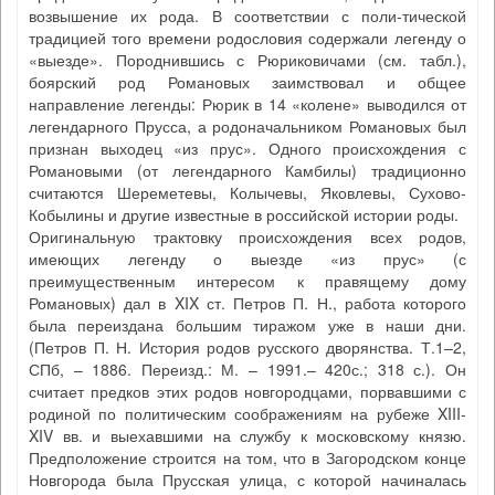
возвышение их рода. В соответствии с поли-тической
традицией того времени родословия содержали легенду о
«выезде». Породнившись с Рюриковичами (см. табл.),
боярский род Романовых заимствовал и общее
направление легенды: Рюрик в 14 «колене» выводился от
легендарного Прусса, а родоначальником Романовых был
признан выходец «из прус». Одного происхождения с
Романовыми (от легендарного Камбилы) традиционно
считаются Шереметевы, Колычевы, Яковлевы, Сухово-
Кобылины и другие известные в российской истории роды.
Оригинальную трактовку происхождения всех родов,
имеющих легенду о выезде «из прус» (с
преимущественным интересом к правящему дому
Романовых) дал в XIX ст. Петров П. Н., работа которого
была переиздана большим тиражом уже в наши дни.
(Петров П. Н. История родов русского дворянства. Т.1–2,
СПб, – 1886. Переизд.: М. – 1991.– 420с.; 318 с.). Он
считает предков этих родов новгородцами, порвавшими с
родиной по политическим соображениям на рубеже XIII-
XIV вв. и выехавшими на службу к московскому князю.
Предположение строится на том, что в Загородском конце
Новгорода была Прусская улица, с которой начиналась