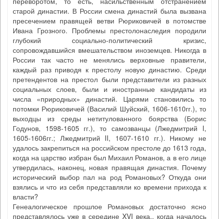
переворотом, то есть, насильственным отстранением
старой династии. В России смена династий была вызвана
пресечением правящей ветви Рюриковичей в потомстве
Ивана Грозного. Проблемы престолонаследия породили
глубокий социально-политический кризис,
сопровождавшийся вмешательством иноземцев. Никогда в
России так часто не менялись верховные правители,
каждый раз приводя к престолу новую династию. Среди
претендентов на престол были представители из разных
социальных слоев, были и иностранные кандидаты из
числа «природных» династий. Царями становились то
потомки Рюриковичей (Василий Шуйский, 1606-1610гг.), то
выходцы из среды нетитулованного боярства (Борис
Годунов, 1598-1605 гг.), то самозванцы (Лжедмитрий I,
1605-1606гг.; Лжедмитрий II, 1607-1610 гг.). Никому не
удалось закрепиться на российском престоле до 1613 года,
когда на царство избран был Михаил Романов, а в его лице
утвердилась, наконец, новая правящая династия. Почему
исторический выбор пал на род Романовых? Откуда они
взялись и что из себя представляли ко времени прихода к
власти?
Генеалогическое прошлое Романовых достаточно ясно
представлялось уже в середине XVI века., когда началось