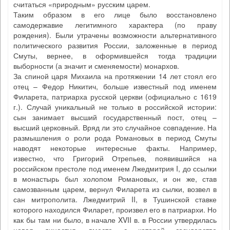
считаться «природным» русским царем.
Таким образом в его лице было восстановлено
самодержавие легитимного характера (по праву
рождения). Были утрачены возможности альтернативного
политического развития России, заложенные в период
Смуты, вернее, в оформившейся тогда традиции
выборности (а значит и сменяемости) монархов.
За спиной царя Михаила на протяжении 14 лет стоял его
отец – Федор Никитич, больше известный под именем
Филарета, патриарха русской церкви (официально с 1619
г.). Случай уникальный не только в российской истории:
сын занимает высший государственный пост, отец –
высший церковный. Вряд ли это случайное совпадение. На
размышления о роли рода Романовых в период Смуты
наводят некоторые интересные факты. Например,
известно, что Григорий Отрепьев, появившийся на
российском престоле под именем Лжедмитрия I, до ссылки
в монастырь был холопом Романовых, и он же, став
самозванным царем, вернул Филарета из сылки, возвел в
сан митрополита. Лжедмитрий II, в Тушинской ставке
которого находился Филарет, произвел его в патриархи. Но
как бы там ни было, в начале XVII в. в России утвердилась
новая династия, вместе с которой государство