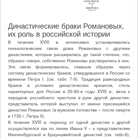
Династические браки Романовых,
их роль в российской истории
В течение XVIII в. интенсивно устанавливались
генеалогические связи дома Романовых с другими
династиями, которые расширились до такой степени, что,
образно говоря, собственно Романовы растворились в них.
Эти связи формировались, главным образом, через
систему династических браков, утвердившихся в России со
времени Петра I. (см. табл. 7-9). Традиция равнородных
браков в условиях династических кризисов, столь
характерных для России в 20-60-е годы XVIII в., вела к
передаче российского престола в руки другой династии,
представитель которой выступал от имени пресекшейся
династии Романовых (в мужском потомстве – после смерти
в 1730 г. Петра II).
В течение XVIII в. переход от одной династии к другой
осуществлялся как по линии Ивана V – к представителям
Мекленбургской и Брауншвейгской династий (см. табл.6),