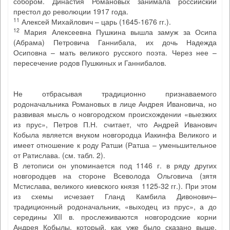
собором. Династия Романовых занимала российский
престол до революции 1917 года.
11
Алексей Михайлович – царь (1645-1676 гг.).
12
Мария Алексеевна Пушкина вышла замуж за Осипа
(Абрама) Петровича Ганнибала, их дочь Надежда
Осиповна – мать великого русского поэта. Через нее –
пересечение родов Пушкиных и Ганнибалов.
Не отбрасывая традиционно признаваемого
родоначальника Романовых в лице Андрея Ивановича, но
развивая мысль о новгородском происхождении «выезжих
из прус», Петров П.Н. считает, что Андрей Иванович
Кобыла является внуком новгородца Иакинфа Великого и
имеет отношение к роду Ратши (Ратша – уменьшительное
от Ратислава. (см. табл. 2).
В летописи он упоминается под 1146 г. в ряду других
новгородцев на стороне Всеволода Ольговича (зятя
Мстислава, великого киевского князя 1125-32 гг.). При этом
из схемы исчезает Гланд Камбила Дивонович–
традиционный родоначальник, «выходец из прус», а до
середины XII в. прослеживаются новгородские корни
Андрея Кобылы, который, как уже было сказано выше,