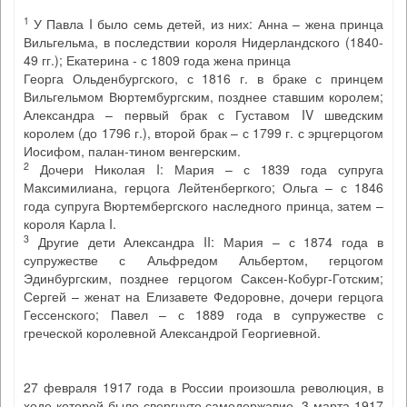
1
У Павла I было семь детей, из них: Анна – жена принца
Вильгельма, в последствии короля Нидерландского (1840-
49 гг.); Екатерина - с 1809 года жена принца
Георга Ольденбургского, с 1816 г. в браке с принцем
Вильгельмом Вюртембургским, позднее ставшим королем;
Александра – первый брак с Густавом IV шведским
королем (до 1796 г.), второй брак – с 1799 г. с эрцгерцогом
Иосифом, палан-тином венгерским.
2
Дочери Николая I: Мария – с 1839 года супруга
Максимилиана, герцога Лейтенбергкого; Ольга – с 1846
года супруга Вюртембергского наследного принца, затем –
короля Карла I.
3
Другие дети Александра II: Мария – с 1874 года в
супружестве с Альфредом Альбертом, герцогом
Эдинбургским, позднее герцогом Саксен-Кобург-Готским;
Сергей – женат на Елизавете Федоровне, дочери герцога
Гессенского; Павел – с 1889 года в супружестве с
греческой королевной Александрой Георгиевной.
27 февраля 1917 года в России произошла революция, в
ходе которой было свергнуто самодержавие. 3 марта 1917