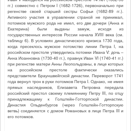
гг.) совместно с Петром I (1682-1726), первоначально при
регенстве своей старшей сестры Софьи (1682-89 гг.).
Активного участия в управлении страной не принимал,
потомков мужского рода не имел, его две дочери (Анна и
Екатерина) были выданы замуж, исходя из
государственных интересов России начала XVIII века (см.
таблицу 6). В условиях династического кризиса 1730 года,
когда пресеклось мужское потомство линии Петра I, на
российском престоле утвердились потомки Ивана V: дочь –
Анна Иоанновна (1730-40 гг.), правнук Иван VI (1740-41 гг.)
при регенстве матери Анны Леопольдовны, в лице которых
на российском престоле фактически оказались
представители Брауншвейгской династии. Переворот 1741
года вернул трон в руки потомков Петра I. Однако, не имея
прямых наследников, Елизавета Петровна передала
российский престол своему племяннику Петру III, по отцу
принадлежащему к Голштейн-Готторпской династии.
Династия Ольденбургов (через Голштейн-Готторпскую
ветвь) соединяется с домом Романовых в лице Петра III и
его потомков.