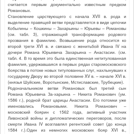
считается первым документально известным предком
Романовых.
Становление царствующего с начала XVII в. рода и
выделение правящей ветви представляется в виде цепочки
Кобылины – Кошкины – Захарьины – Юрьевы – Романовы
(см. табл. 3), отражающей трансформацию родового
прозвания в фамилию. Возвышение рода относится ко
второй трети XVI в. и связано с женитьбой Ивана IV на
дочери Романа Юрьевича Захарьина – Анастасии. (см.
табл. 4. В то время это была единственная нетитулованная
фамилия, удержавшаяся в первых рядах старомосковского
боярства в потоке новых титулованных слуг, нахлынувших к
государеву Двору во второй половине XV в. – начале XVI в.
(князья Шуйские, Воротынские, Мстиславские, Трубецкие).
Родоначальником ветви Романовых был третий сын
Романа Юрьевича За-харьина – Никита Романович (ум.
1586 г.), родной брат царицы Анастасии. Его потомки уже
именовались Романовыми. Никита Романович –
московский боярин с 1562 года, активный участник
Ливонской войны и дипломатических переговоров, после
смерти Ивана IV возглавлял регентский совет (до конца
1584 г.).Один из немногих московских бояр XVI в.,