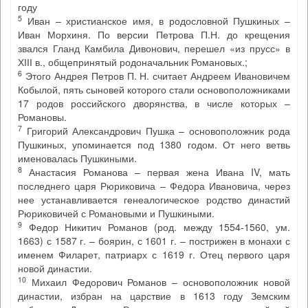
году
5
Иван – христианское имя, в родословной Пушкиных –
Иван Морхиня. По версии Петрова П.Н. до крещения
звался Гланд Камбила Дивонович, перешел «из прусс» в
ХІІІ в., общепринятый родоначальник Романовых.;
6
Этого Андрея Петров П. Н. считает Андреем Ивановичем
Кобылой, пять сыновей которого стали основоположниками
17 родов российского дворянства, в числе которых –
Романовы.
7
Григорий Александрович Пушка – основоположник рода
Пушкиных, упоминается под 1380 годом. От него ветвь
именовалась Пушкиными.
8
Анастасия Романова – первая жена Ивана IV, мать
последнего царя Рюриковича – Федора Ивановича, через
нее устанавливается генеалогическое родство династий
Рюриковичей с Романовыми и Пушкиными.
9
Федор Никитич Романов (род. между 1554-1560, ум.
1663) с 1587 г. – боярин, с 1601 г. – пострижен в монахи с
именем Филарет, патриарх с 1619 г. Отец первого царя
новой династии.
10
Михаил Федорович Романов – основоположник новой
династии, избран на царствие в 1613 году Земским