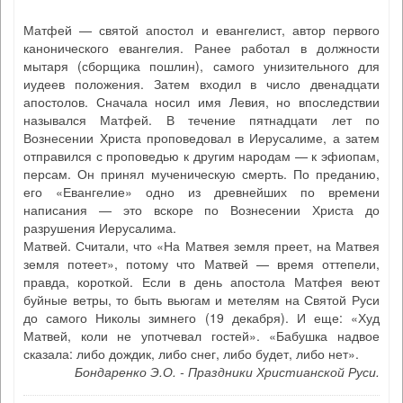
Матфей — святой апостол и евангелист, автор первого
канонического евангелия. Ранее работал в должности
мытаря (сборщика пошлин), самого унизительного для
иудеев положения. Затем входил в число двенадцати
апостолов. Сначала носил имя Левия, но впоследствии
назывался Матфей. В течение пятнадцати лет по
Вознесении Христа проповедовал в Иерусалиме, а затем
отправился с проповедью к другим народам — к эфиопам,
персам. Он принял мученическую смерть. По преданию,
его «Евангелие» одно из древнейших по времени
написания — это вскоре по Вознесении Христа до
разрушения Иерусалима.
Матвей. Считали, что «На Матвея земля преет, на Матвея
земля потеет», потому что Матвей — время оттепели,
правда, короткой. Если в день апостола Матфея веют
буйные ветры, то быть вьюгам и метелям на Святой Руси
до самого Николы зимнего (19 декабря). И еще: «Худ
Матвей, коли не употчевал гостей». «Бабушка надвое
сказала: либо дождик, либо снег, либо будет, либо нет».
Бондаренко Э.О. - Праздники Христианской Руси.