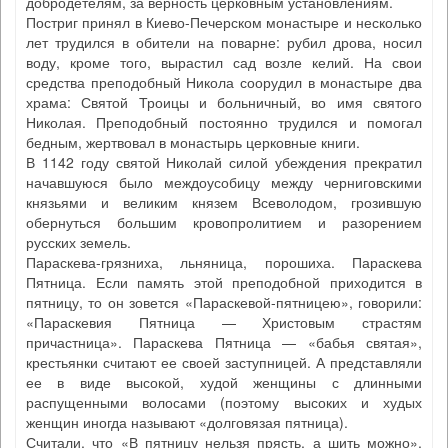
добродетелям, за верность церковным установлениям.
Постриг принял в Киево-Печерском монастыре и несколько
лет трудился в обители на поварне: рубил дрова, носил
воду, кроме того, вырастил сад возле келий. На свои
средства преподобный Никола соорудил в монастыре два
храма: Святой Троицы и больничный, во имя святого
Николая. Преподобный постоянно трудился и помогал
бедным, жертвовал в монастырь церковные книги.
В 1142 году святой Николай силой убеждения прекратил
начавшуюся было междоусобицу между черниговскими
князьями и великим князем Всеволодом, грозившую
обернуться большим кровопролитием и разорением
русских земель.
Параскева-грязниха, льняница, порошиха. Параскева
Пятница. Если память этой преподобной приходится в
пятницу, то он зовется «Параскевой-пятницею», говорили:
«Параскевия Пятница — Христовым страстям
причастница». Параскева Пятница — «бабья святая»,
крестьянки считают ее своей заступницей. А представляли
ее в виде высокой, худой женщины с длинными
распущенными волосами (поэтому высоких и худых
женщин иногда называют «долговязая пятница).
Считали, что «В пятницу нельзя прясть, а шить можно»,