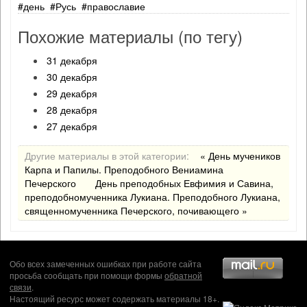
день
Русь
православие
Похожие материалы (по тегу)
31 декабря
30 декабря
29 декабря
28 декабря
27 декабря
Другие материалы в этой категории:
« День мучеников
Карпа и Папилы. Преподобного Вениамина
Печерского
День преподобных Евфимия и Савина,
преподобномученника Лукиана. Преподобного Лукиана,
священномученника Печерского, почивающего »
Обо всех замеченных ошибках при работе сайта
просьба сообщать при помощи формы
обратной
связи
.
Настоящий ресурс может содержать материалы 18+.