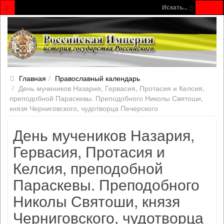
Искать...
Главная
Православный календарь
День мучеников Назария, Гервасия, Протасия и Келсия,
преподобной Параскевы. Преподобного Николы Святоши,
князя Черниговского, чудотворца Печерского
День мучеников Назария,
Гервасия, Протасия и
Келсия, преподобной
Параскевы. Преподобного
Николы Святоши, князя
Черниговского, чудотворца