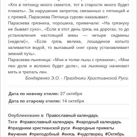
«Кто в пятницу много смеется, тот в старости много будет
плакать». За нарушение запретов, связанных с пятницей и
с пряжей, Параскева Пятница сурово наказывает.
Параскева грязниха, порошиха, примечали: «На грязнуху
не бывает сухо», «Если в этот день грязь на дорогах, то до
установления настоящей зимы — четыре седмины
(недели)», «Если грязь велика, лошадиное копыто
заливается водой, то выпавший снег сразу устанавливает
зимний путь».
Параскева-льняница: «Мни и толки льны с грязнихи», «Мни
лен доле и волокно будет доле», на льняницу начинают
мять и трепать лен.
Бондаренко Э.О. - Праздники Христианской Руси.
Дата по новому стилю:
27 октября
Дата по старому стилю:
14 октября
Опубликовано в
Православный календарь
Теги
православный календарь
народный календарь
праздники христианской руси
народные приметы
мученик
преподобный
князь
чудотворец
Октябрь