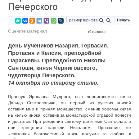
Печерского
размер шрифта
Печать
Оцените материал
(0 голосов)
День мучеников Назария, Гервасия,
Протасия и Келсия, преподобной
Параскевы. Преподобного Николы
Святоши, князя Черниговского,
чудотворца Печерского.
14 октября по старому стилю.
Правнук Ярослава Мудрого, сын черниговского князя
Давида Святославича, он первый из русских князей
оставил мир и принял монашество, сменив хоромы князя
на келью инока, оставив за монастырской оградой почести
и достаток. При рождении святому дали имя Святослав, а
при крещении нарекли Николаем. Прозвание же
«святоша» благочестивый князь получил за любовь к