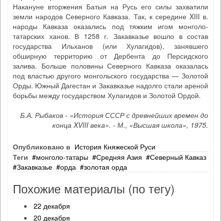
Накануне вторжения Батыя на Русь его силы захватили
земли народов Северного Кавказа. Так, к середине XIII в.
народы Кавказа оказались под тяжким игом монголо-
татарских ханов. В 1258 г. Закавказье вошло в состав
государства Ильханов (или Хулагидов), занявшего
обширную территорию от Дербента до Персидского
залива. Больше половины Северного Кавказа оказалась
под властью другого монгольского государства — Золотой
Орды. Южный Дагестан и Закавказье надолго стали ареной
борьбы между государством Хулагидов и Золотой Ордой.
Б.А. Рыбаков - «История СССР с древнейших времен до
конца XVIII века». - М., «Высшая школа», 1975.
Опубликовано в
История Княжеской Руси
Теги
монголо‐татары
Средняя Азия
Северный Кавказ
Закавказье
орда
золотая орда
Похожие материалы (по тегу)
22 декабря
20 декабря