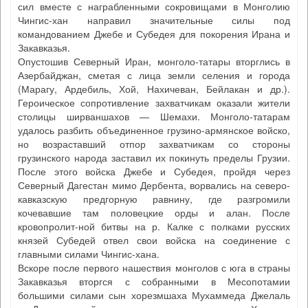
сил вместе с награбленными сокровищами в Монголию
Чингис-хан направил значительные силы под
командованием Джебе и Субедея для покорения Ирана и
Закавказья.
Опустошив Северный Иран, монголо-татары вторглись в
Азербайджан, сметая с лица земли селения и города
(Марагу, Ардебиль, Хой, Нахичеван, Бейлакан и др.).
Героическое сопротивление захватчикам оказали жители
столицы ширваншахов — Шемахи. Монголо-татарам
удалось разбить объединенное грузино-армянское войско,
но возраставший отпор захватчикам со стороны
грузинского народа заставил их покинуть пределы Грузии.
После этого войска Джебе и Субедея, пройдя через
Северный Дагестан мимо Дербента, ворвались на северо-
кавказскую предгорную равнину, где разгромили
кочевавшие там половецкие орды и алан. После
кровопролит-ной битвы на р. Калке с полками русских
князей Субедей отвел свои войска на соединение с
главными силами Чингис-хана.
Вскоре после первого нашествия монголов с юга в страны
Закавказья вторгся с собранными в Месопотамии
большими силами сын хорезмшаха Мухаммеда Джелаль