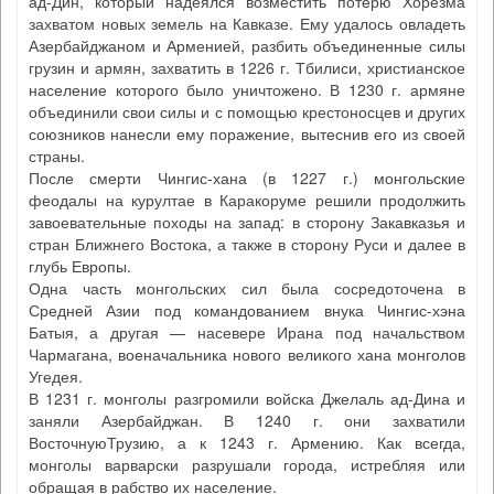
ад-Дин, который надеялся возместить потерю Хорезма
захватом новых земель на Кавказе. Ему удалось овладеть
Азербайджаном и Арменией, разбить объединенные силы
грузин и армян, захватить в 1226 г. Тбилиси, христианское
население которого было уничтожено. В 1230 г. армяне
объединили свои силы и с помощью крестоносцев и других
союзников нанесли ему поражение, вытеснив его из своей
страны.
После смерти Чингис-хана (в 1227 г.) монгольские
феодалы на курултае в Каракоруме решили продолжить
завоевательные походы на запад: в сторону Закавказья и
стран Ближнего Востока, а также в сторону Руси и далее в
глубь Европы.
Одна часть монгольских сил была сосредоточена в
Средней Азии под командованием внука Чингис-хэна
Батыя, а другая — насевере Ирана под начальством
Чармагана, военачальника нового великого хана монголов
Угедея.
В 1231 г. монголы разгромили войска Джелаль ад-Дина и
заняли Азербайджан. В 1240 г. они захватили
ВосточнуюТрузию, а к 1243 г. Армению. Как всегда,
монголы варварски разрушали города, истребляя или
обращая в рабство их население.