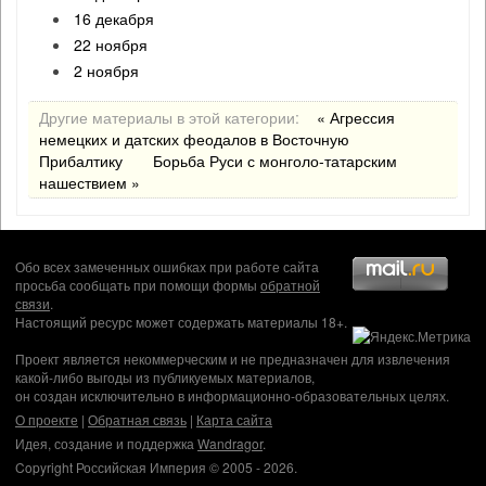
16 декабря
22 ноября
2 ноября
Другие материалы в этой категории:
« Агрессия
немецких и датских феодалов в Восточную
Прибалтику
Борьба Руси с монголо-татарским
нашествием »
Обо всех замеченных ошибках при работе сайта
просьба сообщать при помощи формы
обратной
связи
.
Настоящий ресурс может содержать материалы 18+.
Проект является некоммерческим и не предназначен для извлечения
какой-либо выгоды из публикуемых материалов,
он создан исключительно в информационно-образовательных целях.
О проекте
|
Обратная связь
|
Карта сайта
Идея, создание и поддержка
Wandragor
.
Copyright Российская Империя © 2005 - 2026.