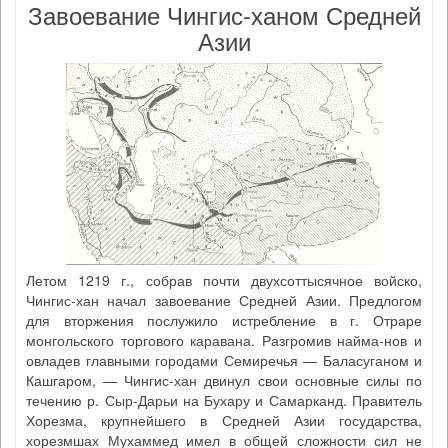
Завоевание Чингис-ханом Средней
Азии
Летом 1219 г., собрав почти двухсоттысячное войско,
Чингис-хан начал завоевание Средней Азии. Предлогом
для вторжения послужило истребление в г. Отраре
монгольского торгового каравана. Разгромив найма-нов и
овладев главными городами Семиречья — Баласуганом и
Кашгаром, — Чингис-хан двинул свои основные силы по
течению р. Сыр-Дарьи на Бухару и Самарканд. Правитель
Хорезма, крупнейшего в Средней Азии государства,
хорезмшах Мухаммед имел в общей сложности сил не