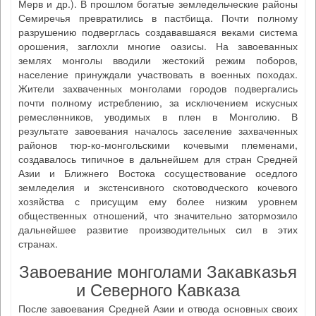
Мерв и др.). В прошлом богатые земледельческие районы
Семиречья превратились в пастбища. Почти полному
разрушению подверглась создававшаяся веками система
орошения, заглохли многие оазисы. На завоеванных
землях монголы вводили жестокий режим поборов,
население принуждали участвовать в военных походах.
Жители захваченных монголами городов подвергались
почти полному истреблению, за исключением искусных
ремесленников, уводимых в плен в Монголию. В
результате завоевания началось заселение захваченных
районов тюр-ко-монгольскими кочевыми племенами,
создавалось типичное в дальнейшем для стран Средней
Азии и Ближнего Востока сосуществование оседлого
земледелия и экстенсивного скотоводческого кочевого
хозяйства с присущим ему более низким уровнем
общественных отношений, что значительно затормозило
дальнейшее развитие производительных сил в этих
странах.
Завоевание монголами Закавказья
и Северного Кавказа
После завоевания Средней Азии и отвода основных своих