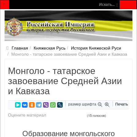
Искать...
Главная
Княжеская Русь
История Княжеской Руси
Монголо - татарское завоевание Средней Азии и Кавказа
Монголо - татарское
завоевание Средней Азии
и Кавказа
размер шрифта
Печать
Оцените материал
(15 голосов)
Образование монгольского