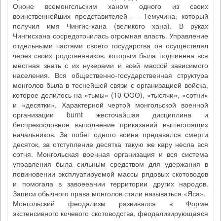
Ононе всемонгсльским ханом одного из своих
воинственнейших представителей — Темучина, который
получил имя Чингис-хана (великого хана). В руках
Чингисхана сосредоточилась огромная власть. Управление
отдельными частями своего государства он осуществлял
через своих родственников, которым была подчинена вся
местная знать с их нукерами и всей массой зависимого
населения. Вся общественно-государственная структура
монголов была в теснейшей связи с организацией войска,
которое делилось на «тьмы» (10 ООО), «тысячи», «сотни»
и «десятки». Характерной чертой монгольской военной
организации burnt жесточайшая дисциплина и
беспрекословное выполнение приказаний вышестоящих
начальников. За побег одного воина предавался смерти
десяток, за отступление десятка такую же кару несла вся
сотня. Монгольская военная организация и вся система
управления была сильным средством для удержания в
повиновении эксплуатируемой массы рядовых скотоводов
и помогала в завоееании территории других народов.
Записи обычного права монголов стали называться «Яса».
Монгольский феодализм развивался в Форме
экстенсивного кочевого скотоводства, феодализирующаяся