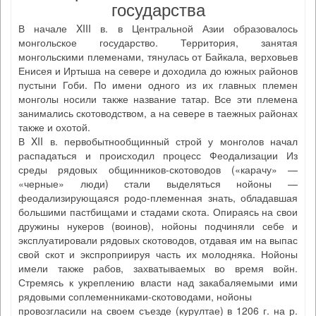
государства
В начале XIII в. в Центральной Азии образовалось
монгольское государство. Территория, занятая
монгольскими племенами, тянулась от Байкала, верховьев
Енисея и Иртыша на севере и доходила до южных районов
пустыни Гоби. По имени одного из их главных племен
монголы носили также название татар. Все эти племена
занимались скотоводством, а на севере в таежных районах
также и охотой.
В XII в. первобытнообщинный строй у монголов начал
распадаться и происходил процесс Феодализации Из
среды рядовых общинников-скотоводов («карачу» —
«черные» люди) стали выделяться нойоны —
феодализирующаяся родо-племенная знать, обладавшая
большими пастбищами и стадами скота. Опираясь на свои
дружины нукеров (воинов), нойоны подчиняли себе и
эксплуатировали рядовых скотоводов, отдавая им на выпас
свой скот и экспроприируя часть их молодняка. Нойоны
имели также рабов, захватываемых во время войн.
Стремясь к укреплению власти над закабаляемыми ими
рядовыми соплеменниками-скотоводами, нойоны
провозгласили на своем съезде (курултае) в 1206 г. на р.