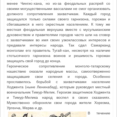
менее Чингис-хана, но из-за феодальных распрей со
своими могущественными вассалами не смог организовать
должного сопротивления захватчикам. Каждый город
защищался только силами своего гарнизона, горожан и
сбегавшимся в него окрестным населением. К тому же
местная феодальная верхушка вместе с мусульманским
духовенством и правителями городов часто шли на сговор
с захватчиками во имя своих узкоклассовых интересов и
предавали интересы народа. Так сдал Самарканд
монголам его правитель Тугай-хан, несмотря на наличие
стотысячного гарнизона воинов и решимость горожан
защищать свой город до конца.
Героическое сопротивление монголо-татарскому
нашествию оказали народные массы, самоотверженно
защищавшие свои селения и города. Особенно
прославилось борьбой с захватчиками население
Ходжента (ныне Ленинабад), которым руководил местный
военачальник Тимур-Мелик. Героизм защитников Ходжента
и Тимур-Мелика народ воспел в своих сказаниях.
Мужественно обороняли свои города жители Хорезма,
Ургенча, Мерва и др.
В течение