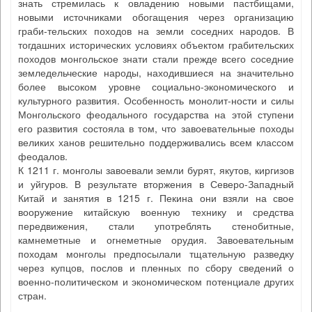
знать стремилась к овладению новыми пастбищами,
новыми источниками обогащения через организацию
граби-тельских походов на земли соседних народов. В
тогдашних исторических условиях объектом грабительских
походов монгольское знати стали прежде всего соседние
земледельческие народы, находившиеся на значительно
более высоком уровне социально-экономического и
культурного развития. Особенность монолит-ности и силы
Монгольского феодального государства на этой ступени
его развития состояла в том, что завоевательные походы
великих ханов решительно поддерживались всем классом
феодалов.
К 1211 г. монголы завоевали земли бурят, якутов, киргизов
и уйгуров. В результате вторжения в Северо-Западный
Китай и занятия в 1215 г. Пекина они взяли на свое
вооружение китайскую военную технику и средства
передвижения, стали употреблять стенобитные,
камнеметные и огнеметные орудия. Завоевательным
походам монголы предпосылали тщательную разведку
через купцов, послов и пленных по сбору сведений о
военно-политическом и экономическом потенциале других
стран.