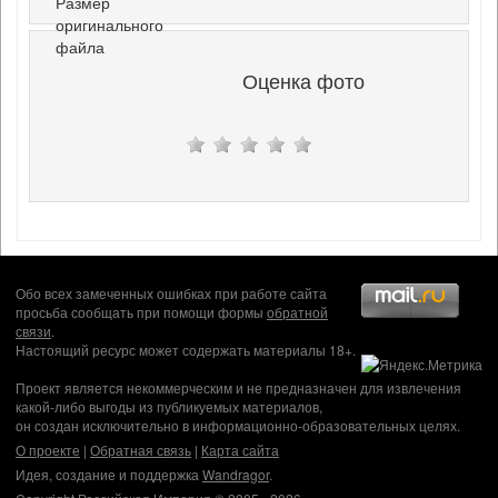
Размер
оригинального
файла
Оценка фото
Обо всех замеченных ошибках при работе сайта
просьба сообщать при помощи формы
обратной
связи
.
Настоящий ресурс может содержать материалы 18+.
Проект является некоммерческим и не предназначен для извлечения
какой-либо выгоды из публикуемых материалов,
он создан исключительно в информационно-образовательных целях.
О проекте
|
Обратная связь
|
Карта сайта
Идея, создание и поддержка
Wandragor
.