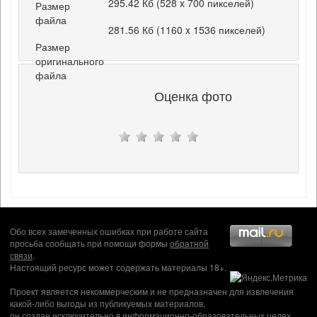
295.42 Кб (528 x 700 пикселей)
Размер
файла
281.56 Кб (1160 x 1536 пикселей)
Размер
оригинального
файла
Оценка фото
Обо всех замеченных ошибках при работе сайта
просьба сообщать при помощи формы
обратной
связи
.
Настоящий ресурс может содержать материалы 18+.
Проект является некоммерческим и не предназначен для извлечения
какой-либо выгоды из публикуемых материалов,
он создан исключительно в информационно-образовательных целях.