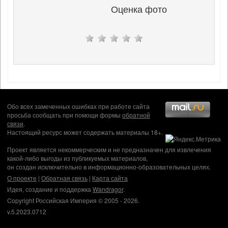
Оценка фото
Обо всех замеченных ошибках при работе сайта
просьба сообщать при помощи формы
обратной
связи
.
Настоящий ресурс может содержать материалы 18+.
Проект является некоммерческим и не предназначен для извлечения
какой-либо выгоды из публикуемых материалов,
он создан исключительно в информационно-образовательных целях.
О проекте
|
Обратная связь
|
Карта сайта
Идея, создание и поддержка
Wandragor
.
Copyright Российская Империя © 2005 - 2026.
v.5.2023.0712