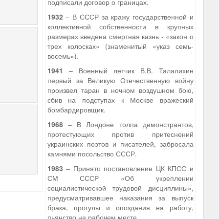
подписали договор о границах.
1932
– В СССР за кражу государственной и
коллективной собственности в крупных
размерах введена смертная казнь - «закон о
трех колосках» (знаменитый «указ семь-
восемь»).
1941
– Военный летчик В.В. Талалихин
первый за Великую Отечественную войну
произвел таран в ночном воздушном бою,
сбив на подступах к Москве вражеский
бомбардировщик.
1968
– В Лондоне толпа демонстрантов,
протестующих против притеснений
украинских поэтов и писателей, забросала
камнями посольство СССР.
1983
– Принято постановление ЦК КПСС и
СМ СССР «Об укреплении
социалистической трудовой дисциплины»,
предусматривавшее наказания за выпуск
брака, прогулы и опоздания на работу,
пьянство на рабочем месте.