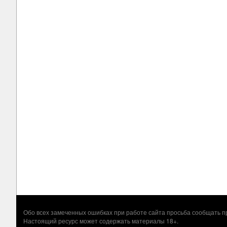
Обо всех замеченных ошибках при работе сайта просьба сообщать
Настоящий ресурс может содержать материалы 18+.