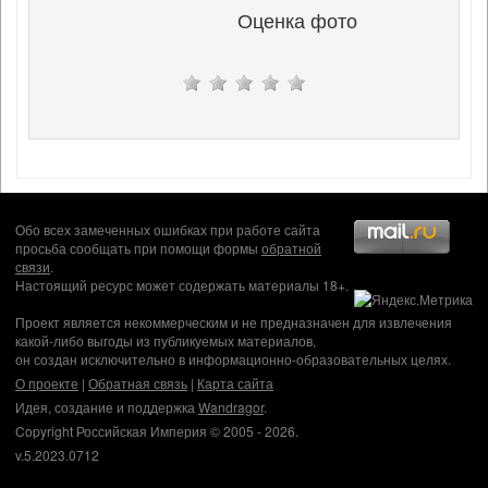
Оценка фото
Обо всех замеченных ошибках при работе сайта
просьба сообщать при помощи формы
обратной
связи
.
Настоящий ресурс может содержать материалы 18+.
Проект является некоммерческим и не предназначен для извлечения
какой-либо выгоды из публикуемых материалов,
он создан исключительно в информационно-образовательных целях.
О проекте
|
Обратная связь
|
Карта сайта
Идея, создание и поддержка
Wandragor
.
Copyright Российская Империя © 2005 - 2026.
v.5.2023.0712