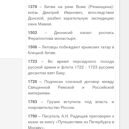
1378
– Битва на реке Воже (Рязанщина):
князь Дмитрий Иванович, впоследствии
Донской, разбил карательную экспедицию
хана Мамая.
1502
– Дионисий начал роспись
Ферапонтова монастыря.
1506
– Литовцы побеждают крымских татар в
Клецкой битве.
1723
– Во время персидского похода
русской армии и флота 1722 - 1723 русским
десантом взят Баку.
1726
– Подписан союзный договор между
Священной Римской и Российской
империями.
1783
– Грузия вступила под власть и
покровительство России.
1790
– Писатель А.Н. Радищев приговорен к
казни за книгу «Путешествие из Петербурга в
Москву».