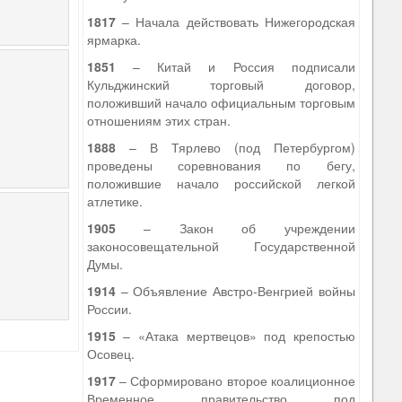
1817
– Начала действовать Нижегородская
ярмарка.
1851
– Китай и Россия подписали
Кульджинский торговый договор,
положивший начало официальным торговым
отношениям этих стран.
1888
– В Тярлево (под Петербургом)
проведены соревнования по бегу,
положившие начало российской легкой
атлетике.
1905
– Закон об учреждении
законосовещательной Государственной
Думы.
1914
– Объявление Австро-Венгрией войны
России.
1915
– «Атака мертвецов» под крепостью
Осовец.
1917
– Сформировано второе коалиционное
Временное правительство под