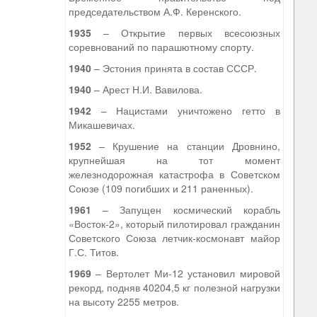
председательством А.Ф. Керенского.
1935
– Открытие первых всесоюзных
соревнований по парашютному спорту.
1940
– Эстония принята в состав СССР.
1940
– Арест Н.И. Вавилова.
1942
– Нацистами уничтожено гетто в
Микашевичах.
1952
– Крушение на станции Дровнино,
крупнейшая на тот момент
железнодорожная катастрофа в Советском
Союзе (109 погибших и 211 раненных).
1961
– Запущен космический корабль
«Восток-2», который пилотировал гражданин
Советского Союза летчик-космонавт майор
Г.С. Титов.
1969
– Вертолет Ми-12 установил мировой
рекорд, подняв 40204,5 кг полезной нагрузки
на высоту 2255 метров.