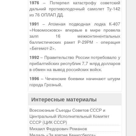
1976
– Потерпел катастрофу советский
дальний противолодочный самолет Ту-142
из 76 ОПЛАП ДД.
1991
– Атомная подводная лодка К-407
«Новомосковск» впервые в мире провела
залп 16 межконтинентальных
баллистических ракет Р-29РМ - операция
«Бегемот-2».
1992
– Правительство России потребовало у
прибалтийских республик 7,7 млрд долларов
в обмен на вывод российских войск.
1996
– Чеченские боевики начинают штурм
города Грозный.
Интересные материалы
Всесоюзные Съезды Советов СССР и
Центральный Исполнительный Комитет
СССР (ЦИК СССР)
Михаил Федорович Романов
Медаль «За взятие Кенигсберга»