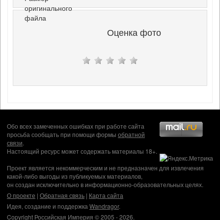
оригинального
файла
Оценка фото
Обо всех замеченных ошибках при работе сайта
просьба сообщать при помощи формы
обратной
связи
.
Настоящий ресурс может содержать материалы 18+.
Проект является некоммерческим и не предназначен для извлечения
какой-либо выгоды из публикуемых материалов,
он создан исключительно в информационно-образовательных целях.
О проекте
|
Обратная связь
|
Карта сайта
Идея, создание и поддержка
Wandragor
.
Copyright Российская Империя © 2005 - 2026.