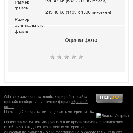
270.47 Кб (532 x 700 пикселей)
Размер
файла
245.48 Кб (1169 x 1536 пикселей)
Размер
оригинального
файла
Оценка фото
Обо всех замеченных ошибках при работе сайта
просьба сообщать при помощи формы
обратной
связи
.
Настоящий ресурс может содержать материалы 18+.
Проект является некоммерческим и не предназначен для извлечения
какой-либо выгоды из публикуемых материалов,
он создан исключительно в информационно-образовательных целях.