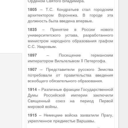
Орденом Святого Владимира.
1805
– Т.С. Кондратьев стал городским
архитектором Воронежа. В городе эта
должность была введена впервые.
1835
– Принятие в России нового
университетского устава, разработанного
министром народного образования графом
С.С. Уваровым.
1897
– Посещение германским
императором Вильгельмом II Петергофа.
1907
– Представители русского Земства
потребовали от правительства введения
всеобщего обязательного образования.
1914
– Различные фракции Государственной
Думы Российской империи заключили
Священный союз на период Первой
мировой войны.
1915
– Немецкие войска захватили Прагу,
укрепленное предместье Варшавы.