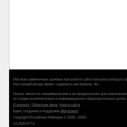
Обо всех замеченных ошибках при работе сайта просьба сообщать
Настоящий ресурс может содержать материалы 18+.
Проект является некоммерческим и не предназначен для извлечения
он создан исключительно в информационно-образовательных целях.
О проекте
|
Обратная связь
|
Карта сайта
Идея, создание и поддержка
Wandragor
.
Copyright Российская Империя © 2005 - 2026.
v.5.2023.0712