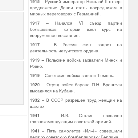
1915
– Русский император Николай II отверг
предложение Дании стать посредником в
мирных переговорах с Германией.
1917
– Начался VI съезд партии
большевиков, который взял курс на
вооруженное восстание.
1917
– В России снят запрет на
деятельность иезуитского ордена.
1919
– Польские войска захватили Минск и
Ровно.
1919
– Советские войска заняли Тюмень.
1920
– Отряд войск барона П.Н. Врангеля
высадился на Кубани.
1932
– В СССР разрешен труд женщин на
шахтах.
1941
– И.В. Сталин назначен
главнокомандующим советской армией.
1941
– Пять самолетов «Ил-4» совершили
первую советскую бомбардировку Берлина.