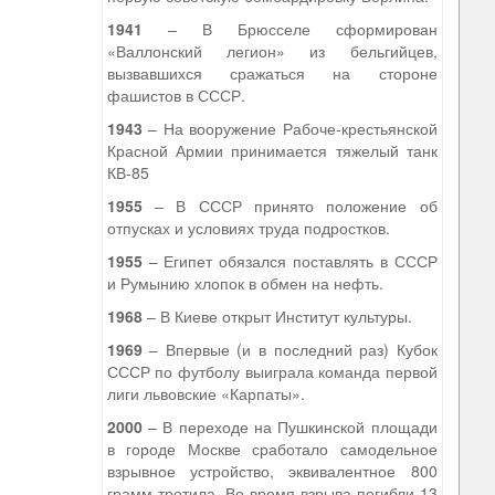
1941
– В Брюсселе сформирован
«Валлонский легион» из бельгийцев,
вызвавшихся сражаться на стороне
фашистов в СССР.
1943
– На вооружение Рабоче-крестьянской
Красной Армии принимается тяжелый танк
КВ-85
1955
– В СССР принято положение об
отпусках и условиях труда подростков.
1955
– Египет обязался поставлять в СССР
и Румынию хлопок в обмен на нефть.
1968
– В Киеве открыт Институт культуры.
1969
– Впервые (и в последний раз) Кубок
СССР по футболу выиграла команда первой
лиги львовские «Карпаты».
2000
– В переходе на Пушкинской площади
в городе Москве сработало самодельное
взрывное устройство, эквивалентное 800
грамм тротила. Во время взрыва погибли 13