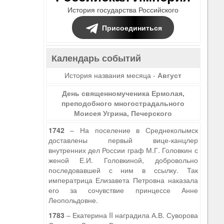
История государства Российского
Присоединиться
Календарь событий
История названия месяца -
Август
День священномученика Ермолая,
преподобного многострадального
Моисея Угрина, Печерского
1742
– На поселение в Среднеколымск
доставлены первый вице-канцлер
внутренних дел России граф М.Г. Головкин с
женой Е.И. Головкиной, добровольно
последовавшей с ним в ссылку. Так
императрица Елизавета Петровна наказала
его за сочувствие принцессе Анне
Леопольдовне.
1783
– Екатерина II наградила А.В. Суворова