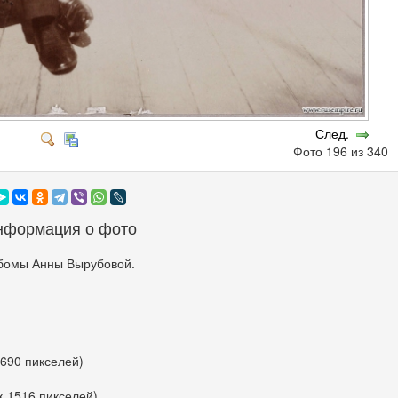
След.
Фото 196 из 340
нформация о фото
бомы Анны Вырубовой.
 690 пикселей)
x 1516 пикселей)