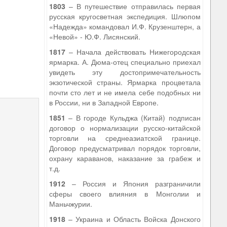
1803
– В путешествие отправилась первая
русская кругосветная экспедиция. Шлюпом
«Надежда» командовал И.Ф. Крузенштерн, а
«Невой» - Ю.Ф. Лисянский.
1817
– Начала действовать Нижегородская
ярмарка. А. Дюма-отец специально приехал
увидеть эту достопримечательность
экзотической страны. Ярмарка процветала
почти сто лет и не имела себе подобных ни
в России, ни в Западной Европе.
1851
– В городе Кульджа (Китай) подписан
договор о нормализации русско-китайской
торговли на среднеазиатской границе.
Договор предусматривал порядок торговли,
охрану караванов, наказание за грабеж и
т.д.
1912
– Россия и Япония разграничили
сферы своего влияния в Монголии и
Маньчжурии.
1918
– Украина и Область Войска Донского