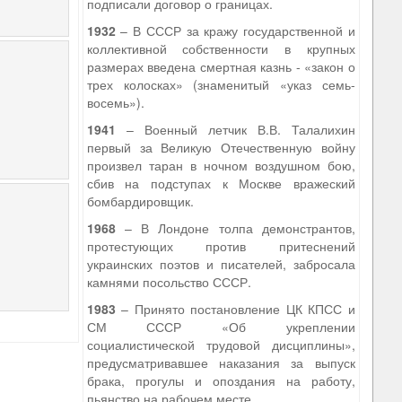
подписали договор о границах.
1932
– В СССР за кражу государственной и
коллективной собственности в крупных
размерах введена смертная казнь - «закон о
трех колосках» (знаменитый «указ семь-
восемь»).
1941
– Военный летчик В.В. Талалихин
первый за Великую Отечественную войну
произвел таран в ночном воздушном бою,
сбив на подступах к Москве вражеский
бомбардировщик.
1968
– В Лондоне толпа демонстрантов,
протестующих против притеснений
украинских поэтов и писателей, забросала
камнями посольство СССР.
1983
– Принято постановление ЦК КПСС и
СМ СССР «Об укреплении
социалистической трудовой дисциплины»,
предусматривавшее наказания за выпуск
брака, прогулы и опоздания на работу,
пьянство на рабочем месте.