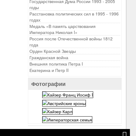
Государственная Дума России 1993 - 2005
годы
Расстановка политических сил в 1995 - 1996
годах
Медаль «В память царствования
Императора Николая I»
Россия после Отечественной войны 1812
года
Орден Красной Звезды
Гражданская война
Внешняя политика Петра I
Екатерина и Петр II
Фотографии