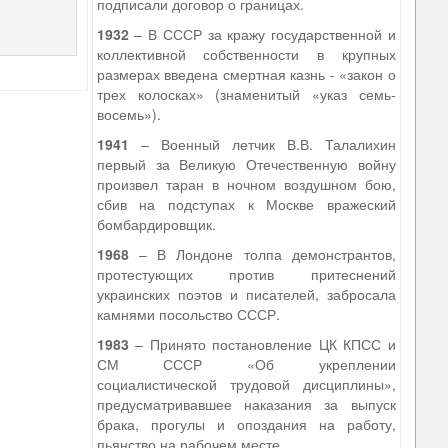
подписали договор о границах.
1932
– В СССР за кражу государственной и
коллективной собственности в крупных
размерах введена смертная казнь - «закон о
трех колосках» (знаменитый «указ семь-
восемь»).
1941
– Военный летчик В.В. Талалихин
первый за Великую Отечественную войну
произвел таран в ночном воздушном бою,
сбив на подступах к Москве вражеский
бомбардировщик.
1968
– В Лондоне толпа демонстрантов,
протестующих против притеснений
украинских поэтов и писателей, забросала
камнями посольство СССР.
1983
– Принято постановление ЦК КПСС и
СМ СССР «Об укреплении
социалистической трудовой дисциплины»,
предусматривавшее наказания за выпуск
брака, прогулы и опоздания на работу,
пьянство на рабочем месте.