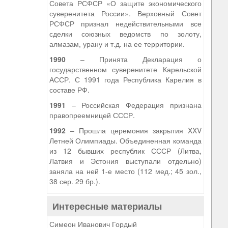
Совета РСФСР «О защите экономического
суверенитета России». Верховный Совет
РСФСР признал недействительными все
сделки союзных ведомств по золоту,
алмазам, урану и т.д. на ее территории.
1990
– Принята Декларация о
государственном суверенитете Карельской
АССР. С 1991 года Республика Карелия в
составе РФ.
1991
– Российская Федерация признана
правопреемницей СССР.
1992
– Прошла церемония закрытия XXV
Летней Олимпиады. Объединенная команда
из 12 бывших республик СССР (Литва,
Латвия и Эстония выступали отдельно)
заняла на ней 1-е место (112 мед.; 45 зол.,
38 сер. 29 бр.).
Интересные материалы
Симеон Иванович Гордый