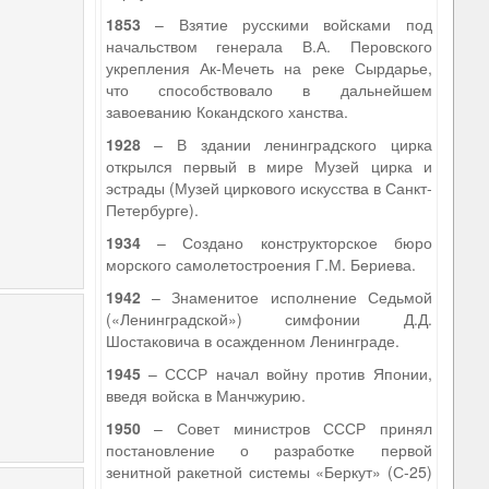
1853
– Взятие русскими войсками под
начальством генерала В.А. Перовского
укрепления Ак-Мечеть на реке Сырдарье,
что способствовало в дальнейшем
завоеванию Кокандского ханства.
1928
– В здании ленинградского цирка
открылся первый в мире Музей цирка и
эстрады (Музей циркового искусства в Санкт-
Петербурге).
1934
– Создано конструкторское бюро
морского самолетостроения Г.М. Бериева.
1942
– Знаменитое исполнение Седьмой
(«Ленинградской») симфонии Д.Д.
Шостаковича в осажденном Ленинграде.
1945
– СССР начал войну против Японии,
введя войска в Манчжурию.
1950
– Совет министров СССР принял
постановление о разработке первой
зенитной ракетной системы «Беркут» (С-25)