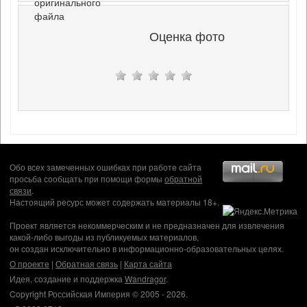
оригинального
файла
Оценка фото
Обо всех замеченных ошибках при работе сайта
просьба сообщать при помощи формы
обратной
связи
.
Настоящий ресурс может содержать материалы 18+.
Проект является некоммерческим и не предназначен для извлечения
какой-либо выгоды из публикуемых материалов,
он создан исключительно в информационно-образовательных целях.
О проекте
|
Обратная связь
|
Карта сайта
Идея, создание и поддержка
Wandragor
.
Copyright Российская Империя © 2005 - 2026.