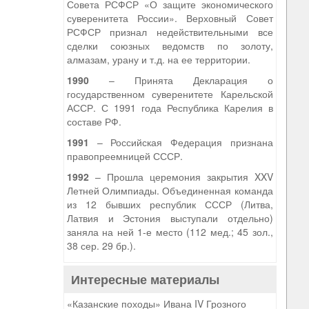
Совета РСФСР «О защите экономического
суверенитета России». Верховный Совет
РСФСР признал недействительными все
сделки союзных ведомств по золоту,
алмазам, урану и т.д. на ее территории.
1990
– Принята Декларация о
государственном суверенитете Карельской
АССР. С 1991 года Республика Карелия в
составе РФ.
1991
– Российская Федерация признана
правопреемницей СССР.
1992
– Прошла церемония закрытия XXV
Летней Олимпиады. Объединенная команда
из 12 бывших республик СССР (Литва,
Латвия и Эстония выступали отдельно)
заняла на ней 1-е место (112 мед.; 45 зол.,
38 сер. 29 бр.).
Интересные материалы
«Казанские походы» Ивана IV Грозного