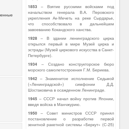
1853
– Взятие русскими войсками под
начальством генерала В.А. Перовского
ленные
укрепления Ак-Мечеть на реке Сырдарье,
что способствовало в дальнейшем
завоеванию Кокандского ханства.
1928
– В здании ленинградского цирка
открылся первый в мире Музей цирка и
эстрады (Музей циркового искусства в Санкт-
Петербурге).
1934
– Создано конструкторское бюро
морского самолетостроения Г.М. Бериева.
1942
– Знаменитое исполнение Седьмой
(«Ленинградской») симфонии Д.Д.
Шостаковича в осажденном Ленинграде.
1945
– СССР начал войну против Японии,
введя войска в Манчжурию.
1950
– Совет министров СССР принял
постановление о разработке первой
зенитной ракетной системы «Беркут» (С-25)