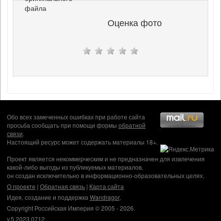
файла
Оценка фото
Обо всех замеченных ошибках при работе сайта
просьба сообщать при помощи формы
обратной
связи
.
Настоящий ресурс может содержать материалы 18+.
Проект является некоммерческим и не предназначен для извлечения
какой-либо выгоды из публикуемых материалов,
он создан исключительно в информационно-образовательных целях.
О проекте
|
Обратная связь
|
Карта сайта
Идея, создание и поддержка
Wandragor
.
Copyright Российская Империя © 2005 - 2026.
v.5.2023.0712