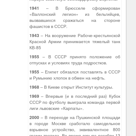
1941
– В Брюсселе сформирован
«Валлонский легион» из бельгийцев,
вызвавшихся сражаться на стороне
фашистов в СССР.
1943
– На вооружение Рабоче-крестьянской
Красной Армии принимается тяжелый танк
КВ-85
1955
– В СССР принято положение об
отпусках и условиях труда подростков.
1955
– Египет обязался поставлять в СССР
и Румынию хлопок в обмен на нефть.
1968
– В Киеве открыт Институт культуры.
1969
– Впервые (и в последний раз) Кубок
СССР по футболу выиграла команда первой
лиги львовские «Карпаты».
2000
– В переходе на Пушкинской площади
в городе Москве сработало самодельное
взрывное устройство, эквивалентное 800
грамм тротила. Во время взрыва погибли 13