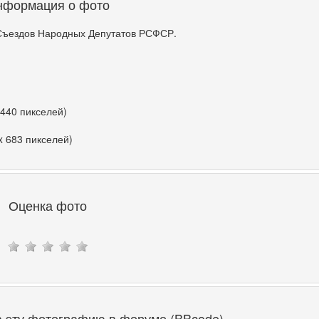
нформация о фото
Съездов Народных Депутатов РСФСР.
 440 пикселей)
x 683 пикселей)
Оценка фото
а эту фотографию в форуме (BBcode)