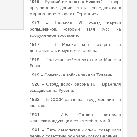
1915
– Русский император Николай II отверг
предложение Дании стать посредником в
мирных переговорах с Германией.
1917
– Начался VI съезд партии
большевиков, который взял курс на
вооруженное восстание.
1917
– В России снят запрет на
деятельность иезуитского ордена.
1919
– Польские войска захватили Минск и
Ровно.
1919
– Советские войска заняли Тюмень.
1920
– Отряд войск барона П.Н. Врангеля
высадился на Кубани.
1932
– В СССР разрешен труд женщин на
шахтах.
1941
– И.В. Сталин назначен
главнокомандующим советской армией.
1941
– Пять самолетов «Ил-4» совершили
первую советскую бомбардировку Берлина.