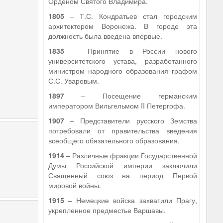
Орденом Святого Владимира.
1805
– Т.С. Кондратьев стал городским
архитектором Воронежа. В городе эта
должность была введена впервые.
1835
– Принятие в России нового
университетского устава, разработанного
министром народного образования графом
С.С. Уваровым.
1897
– Посещение германским
императором Вильгельмом II Петергофа.
1907
– Представители русского Земства
потребовали от правительства введения
всеобщего обязательного образования.
1914
– Различные фракции Государственной
Думы Российской империи заключили
Священный союз на период Первой
мировой войны.
1915
– Немецкие войска захватили Прагу,
укрепленное предместье Варшавы.