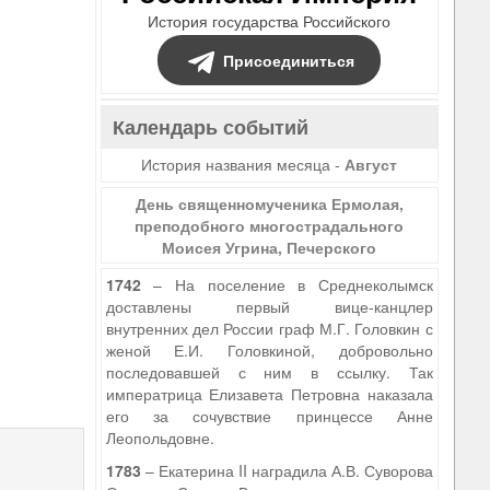
История государства Российского
Присоединиться
Календарь событий
История названия месяца -
Август
День священномученика Ермолая,
преподобного многострадального
Моисея Угрина, Печерского
1742
– На поселение в Среднеколымск
доставлены первый вице-канцлер
внутренних дел России граф М.Г. Головкин с
женой Е.И. Головкиной, добровольно
последовавшей с ним в ссылку. Так
императрица Елизавета Петровна наказала
его за сочувствие принцессе Анне
Леопольдовне.
1783
– Екатерина II наградила А.В. Суворова