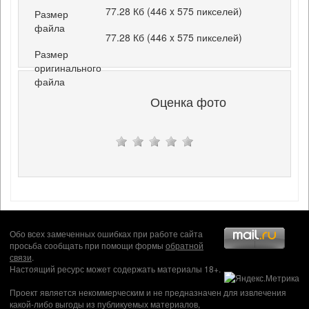
77.28 Кб (446 x 575 пикселей)
Размер
файла
77.28 Кб (446 x 575 пикселей)
Размер
оригинального
файла
Оценка фото
Обо всех замеченных ошибках при работе сайта
просьба сообщать при помощи формы
обратной
связи
.
Настоящий ресурс может содержать материалы 18+.
Проект является некоммерческим и не предназначен для извлечения
какой-либо выгоды из публикуемых материалов,