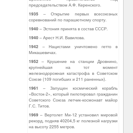
председательством А.Ф. Керенского.
1935
– Открытие первых всесоюзных
соревнований по парашютному спорту.
1940
– Эстония принята в состав СССР.
1940
– Арест Н.И. Вавилова.
1942
– Нацистами уничтожено гетто в
Микашевичах.
1952
– Крушение на станции Дровнино,
крупнейшая на тот момент
железнодорожная катастрофа в Советском
Союзе (109 погибших и 211 раненных).
1961
– Запущен космический корабль
«Восток-2», который пилотировал гражданин
Советского Союза летчик-космонавт майор
Г.С. Титов.
1969
– Вертолет Ми-12 установил мировой
рекорд, подняв 40204,5 кг полезной нагрузки
на высоту 2255 метров.