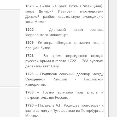
9
1378
– Битва на реке Воже (Рязанщина):
князь Дмитрий Иванович, впоследствии
Донской, разбил карательную экспедицию
хана Мамая.
1502
– Дионисий начал роспись
Ферапонтова монастыря.
1506
– Литовцы побеждают крымских татар в
Клецкой битве.
1723
– Во время персидского похода
русской армии и флота 1722 - 1723 русским
десантом взят Баку.
1726
– Подписан союзный договор между
Священной Римской и Российской
империями.
1783
– Грузия вступила под власть и
покровительство России.
1790
– Писатель А.Н. Радищев приговорен к
казни за книгу «Путешествие из Петербурга в
Москву».