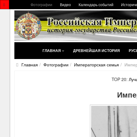
Фотографии
Видео
Календарь событий
Историче
ГЛАВНАЯ
ДРЕВНЕЙШАЯ ИСТОРИЯ
РУС
Главная
Фотографии
Императорская семья
Импер
TOP 20:
Луч
Импе