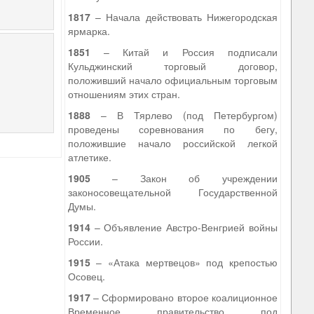
1817
– Начала действовать Нижегородская
ярмарка.
1851
– Китай и Россия подписали
Кульджинский торговый договор,
положивший начало официальным торговым
отношениям этих стран.
1888
– В Тярлево (под Петербургом)
проведены соревнования по бегу,
положившие начало российской легкой
атлетике.
1905
– Закон об учреждении
законосовещательной Государственной
Думы.
1914
– Объявление Австро-Венгрией войны
России.
1915
– «Атака мертвецов» под крепостью
Осовец.
1917
– Сформировано второе коалиционное
Временное правительство под