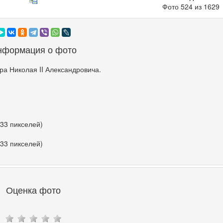
Фото 524 из 162
нформация о фото
а Николая II Александровича.
533 пикселей)
533 пикселей)
Оценка фото