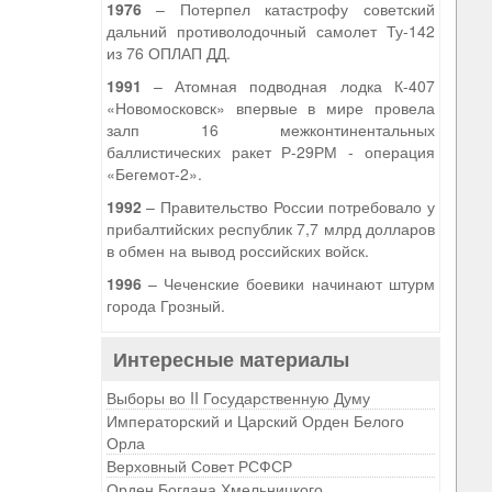
1976
– Потерпел катастрофу советский
дальний противолодочный самолет Ту-142
из 76 ОПЛАП ДД.
1991
– Атомная подводная лодка К-407
«Новомосковск» впервые в мире провела
залп 16 межконтинентальных
баллистических ракет Р-29РМ - операция
«Бегемот-2».
1992
– Правительство России потребовало у
прибалтийских республик 7,7 млрд долларов
в обмен на вывод российских войск.
1996
– Чеченские боевики начинают штурм
города Грозный.
Интересные материалы
Выборы во II Государственную Думу
Императорский и Царский Орден Белого
Орла
Верховный Совет РСФСР
Орден Богдана Хмельницкого