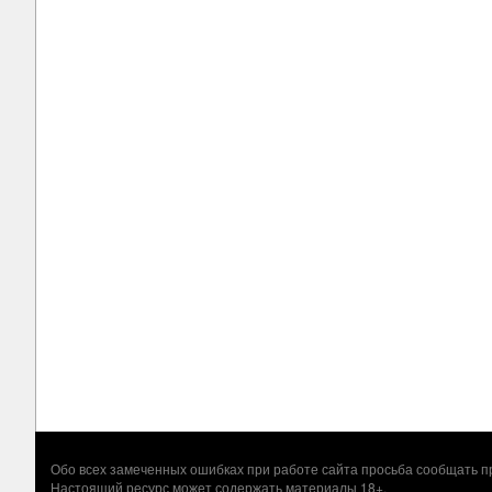
Обо всех замеченных ошибках при работе сайта просьба сообщать
Настоящий ресурс может содержать материалы 18+.