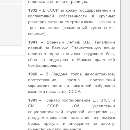
подписали договор о границах.
1932
– В СССР за кражу государственной и
коллективной собственности в крупных
размерах введена смертная казнь - «закон о
трех колосках» (знаменитый «указ семь-
восемь»).
1941
– Военный летчик В.В. Талалихин
первый за Великую Отечественную войну
произвел таран в ночном воздушном бою,
сбив на подступах к Москве вражеский
бомбардировщик.
1968
– В Лондоне толпа демонстрантов,
протестующих против притеснений
украинских поэтов и писателей, забросала
камнями посольство СССР.
1983
– Принято постановление ЦК КПСС и
СМ СССР «Об укреплении
социалистической трудовой дисциплины»,
предусматривавшее наказания за выпуск
брака, прогулы и опоздания на работу,
пьянство на рабочем месте.