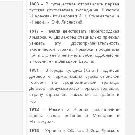
1803
– В путешествие отправилась первая
русская кругосветная экспедиция. Шлюпом
«Надежда» командовал И.Ф. Крузенштерн, а
«Невой» - Ю.Ф. Лисянский.
1817
– Начала действовать Нижегородская
ярмарка. А. Дюма-отец специально приехал
увидеть эту достопримечательность
экзотической страны. Ярмарка процветала
почти сто лет и не имела себе подобных ни
в России, ни в Западной Европе.
1851
– В городе Кульджа (Китай) подписан
договор о нормализации русско-китайской
торговли на среднеазиатской границе.
Договор предусматривал порядок торговли,
охрану караванов, наказание за грабеж и
т.д.
1912
– Россия и Япония разграничили
сферы своего влияния в Монголии и
Маньчжурии.
1918
– Украина и Область Войска Донского