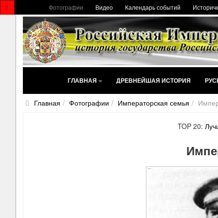
Фотографии
Видео
Календарь событий
Историче
ГЛАВНАЯ
ДРЕВНЕЙШАЯ ИСТОРИЯ
РУС
Главная
Фотографии
Императорская семья
Импер
TOP 20:
Луч
Импе