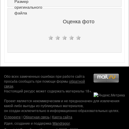
Размер
оригинального
файла
Оценка фото
Обо всех замеченных ошибках при работе сайта
просьба сообщать при помощи формы
обратной
связи
.
Настоящий ресурс может содержать материалы 18+.
Проект является некоммерческим и не предназначен для извлечения
какой-либо выгоды из публикуемых материалов,
он создан исключительно в информационно-образовательных целях.
О проекте
|
Обратная связь
|
Карта сайта
Идея, создание и поддержка
Wandragor
.