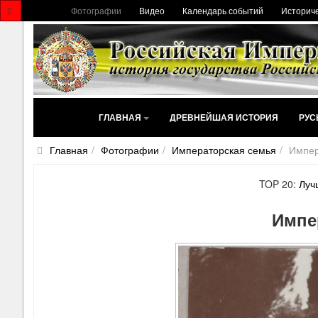
Фотографии
Видео
Календарь событий
Историче
ГЛАВНАЯ
ДРЕВНЕЙШАЯ ИСТОРИЯ
РУС
Главная
Фотографии
Императорская семья
Импер
TOP 20:
Луч
Импе