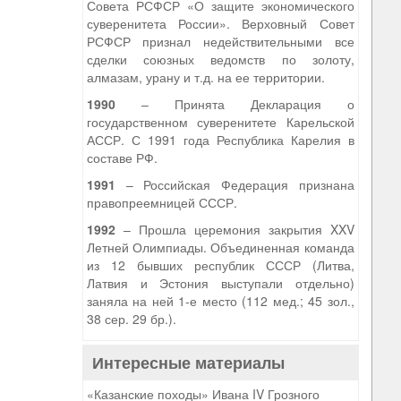
Совета РСФСР «О защите экономического
суверенитета России». Верховный Совет
РСФСР признал недействительными все
сделки союзных ведомств по золоту,
алмазам, урану и т.д. на ее территории.
1990
– Принята Декларация о
государственном суверенитете Карельской
АССР. С 1991 года Республика Карелия в
составе РФ.
1991
– Российская Федерация признана
правопреемницей СССР.
1992
– Прошла церемония закрытия XXV
Летней Олимпиады. Объединенная команда
из 12 бывших республик СССР (Литва,
Латвия и Эстония выступали отдельно)
заняла на ней 1-е место (112 мед.; 45 зол.,
38 сер. 29 бр.).
Интересные материалы
«Казанские походы» Ивана IV Грозного