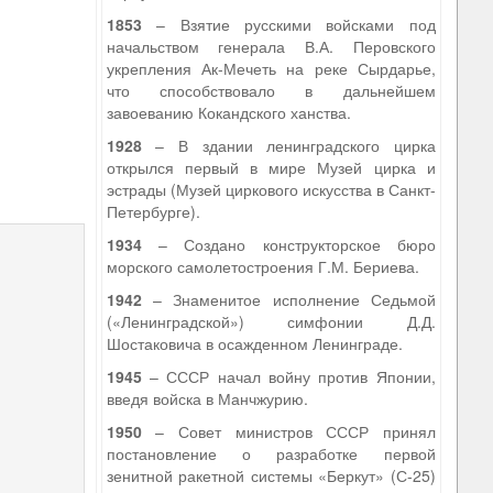
1853
– Взятие русскими войсками под
начальством генерала В.А. Перовского
укрепления Ак-Мечеть на реке Сырдарье,
что способствовало в дальнейшем
завоеванию Кокандского ханства.
1928
– В здании ленинградского цирка
открылся первый в мире Музей цирка и
эстрады (Музей циркового искусства в Санкт-
9
Петербурге).
1934
– Создано конструкторское бюро
морского самолетостроения Г.М. Бериева.
1942
– Знаменитое исполнение Седьмой
(«Ленинградской») симфонии Д.Д.
Шостаковича в осажденном Ленинграде.
1945
– СССР начал войну против Японии,
введя войска в Манчжурию.
1950
– Совет министров СССР принял
постановление о разработке первой
зенитной ракетной системы «Беркут» (С-25)