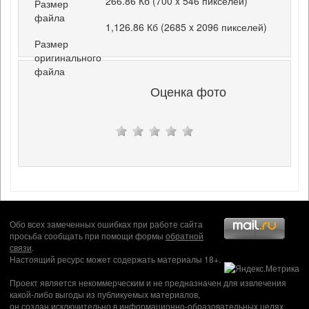
266.86 Кб (700 x 546 пикселей)
Размер
файла
1,126.86 Кб (2685 x 2096 пикселей)
Размер
оригинального
файла
Оценка фото
Обо всех замеченных ошибках при работе сайта
просьба сообщать при помощи формы
обратной
связи
.
Настоящий ресурс может содержать материалы 18+.
Проект является некоммерческим и не предназначен для извлечения
какой-либо выгоды из публикуемых материалов,
он создан исключительно в информационно-образовательных целях.