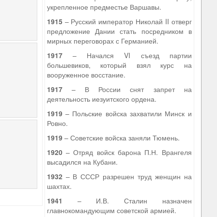
укрепленное предместье Варшавы.
1915
– Русский император Николай II отверг
предложение Дании стать посредником в
мирных переговорах с Германией.
1917
– Начался VI съезд партии
большевиков, который взял курс на
вооруженное восстание.
1917
– В России снят запрет на
деятельность иезуитского ордена.
1919
– Польские войска захватили Минск и
Ровно.
1919
– Советские войска заняли Тюмень.
1920
– Отряд войск барона П.Н. Врангеля
высадился на Кубани.
1932
– В СССР разрешен труд женщин на
шахтах.
1941
– И.В. Сталин назначен
главнокомандующим советской армией.