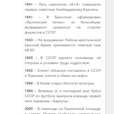
1941
– Пять самолетов «Ил-4» совершили
первую советскую бомбардировку Берлина.
1941
– В Брюсселе сформирован
«Валлонский легион» из бельгийцев,
вызвавшихся сражаться на стороне
фашистов в СССР.
1943
– На вооружение Рабоче-крестьянской
Красной Армии принимается тяжелый танк
КВ-85
1955
– В СССР принято положение об
отпусках и условиях труда подростков.
1955
– Египет обязался поставлять в СССР
и Румынию хлопок в обмен на нефть.
1968
– В Киеве открыт Институт культуры.
1969
– Впервые (и в последний раз) Кубок
СССР по футболу выиграла команда первой
лиги львовские «Карпаты».
2000
– В переходе на Пушкинской площади
в городе Москве сработало самодельное