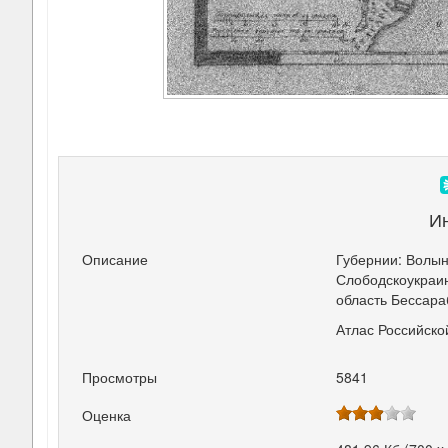
И
Описание
Губернии: Волын
Слободскоукраин
область Бессара
Атлас Российско
Просмотры
5841
Оценка