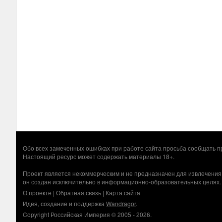
Обо всех замеченных ошибках при работе сайта просьба сообщать
Настоящий ресурс может содержать материалы 18+.
Проект является некоммерческим и не предназначен для извлечения
он создан исключительно в информационно-образовательных целях.
О проекте
|
Обратная связь
|
Карта сайта
Идея, создание и поддержка
Wandragor
.
Copyright Российская Империя © 2005 - 2026.