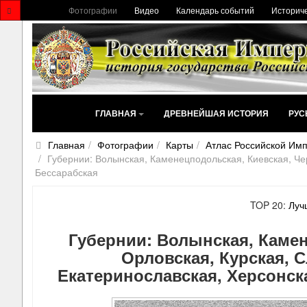
Фотографии
Видео
Календарь событий
Историче
ГЛАВНАЯ
ДРЕВНЕЙШАЯ ИСТОРИЯ
РУС
Главная
Фотографии
Карты
Атлас Российской Имп
Губернии: Волынская, Каменецподольская, Киевская, Чер
Бессарабская
TOP 20:
Луч
Губернии: Волынская, Камен
Орловская, Курская, 
Екатеринославская, Херсонск