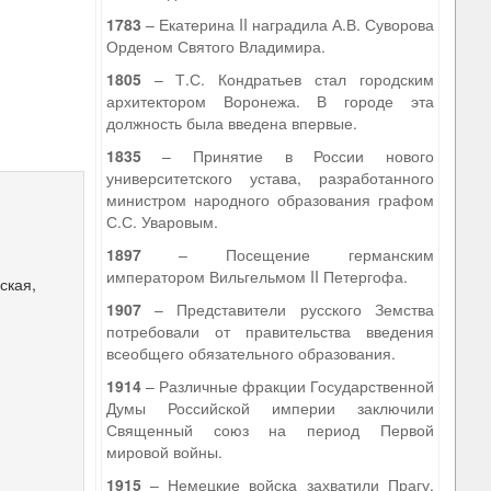
1783
– Екатерина II наградила А.В. Суворова
Орденом Святого Владимира.
1805
– Т.С. Кондратьев стал городским
архитектором Воронежа. В городе эта
должность была введена впервые.
1835
– Принятие в России нового
университетского устава, разработанного
министром народного образования графом
С.С. Уваровым.
1897
– Посещение германским
императором Вильгельмом II Петергофа.
ская,
и
1907
– Представители русского Земства
потребовали от правительства введения
всеобщего обязательного образования.
1914
– Различные фракции Государственной
Думы Российской империи заключили
Священный союз на период Первой
мировой войны.
1915
– Немецкие войска захватили Прагу,