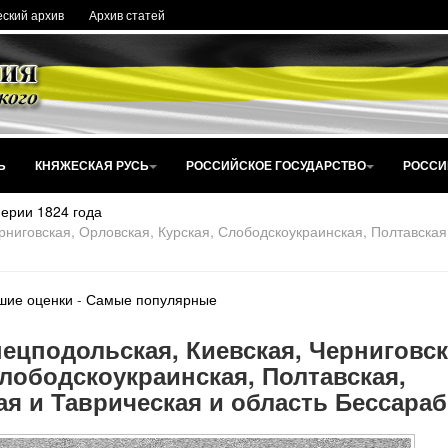
ский архив
Архив статей
Ь
КНЯЖЕСКАЯ РУСЬ
РОССИЙСКОЕ ГОСУДАРСТВО
РОССИ
ерии 1824 года
ниговская, Орловская, Курская, Слободскоукраинская, Полтавская
шие оценки
-
Самые популярные
ецподольская, Киевская, Черниговск
Слободскоукраинская, Полтавская,
ая и Таврическая и область Бессараб