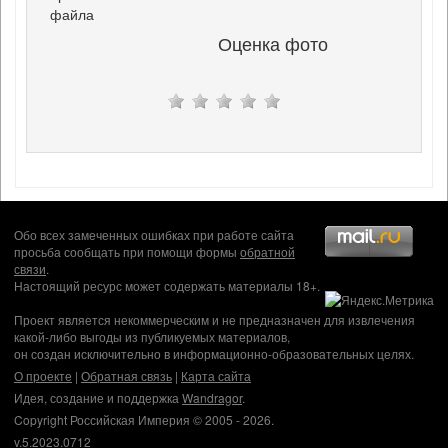
файла
Оценка фото
Обо всех замеченных ошибках при работе сайта
просьба сообщать при помощи формы
обратной
связи
.
Настоящий ресурс может содержать материалы 18+.
Проект является некоммерческим и не предназначен для извлечения
какой-либо выгоды из публикуемых материалов,
он создан исключительно в информационно-образовательных целях.
О проекте
|
Обратная связь
|
Карта сайта
Идея, создание и поддержка
Wandragor
.
Copyright Российская Империя © 2005 - 2026.
v.5.2023.0712