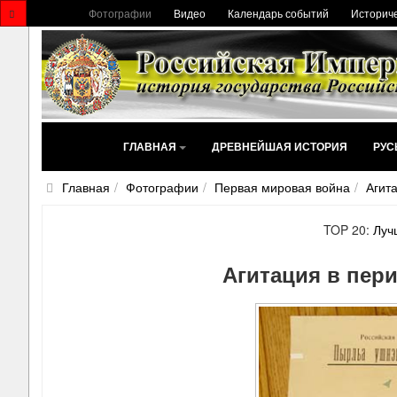
Фотографии
Видео
Календарь событий
Историче
ГЛАВНАЯ
ДРЕВНЕЙШАЯ ИСТОРИЯ
РУС
Главная
Фотографии
Первая мировая война
Агит
TOP 20:
Луч
Агитация в пер