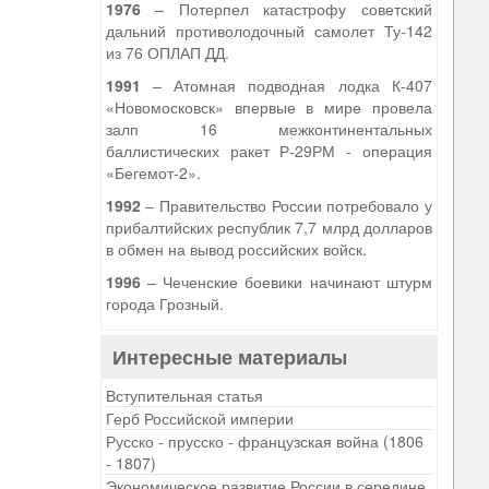
1976
– Потерпел катастрофу советский
дальний противолодочный самолет Ту-142
из 76 ОПЛАП ДД.
1991
– Атомная подводная лодка К-407
«Новомосковск» впервые в мире провела
залп 16 межконтинентальных
баллистических ракет Р-29РМ - операция
«Бегемот-2».
1992
– Правительство России потребовало у
прибалтийских республик 7,7 млрд долларов
в обмен на вывод российских войск.
1996
– Чеченские боевики начинают штурм
города Грозный.
Интересные материалы
Вступительная статья
Герб Российской империи
Русско - прусско - французская война (1806
- 1807)
Экономическое развитие России в середине