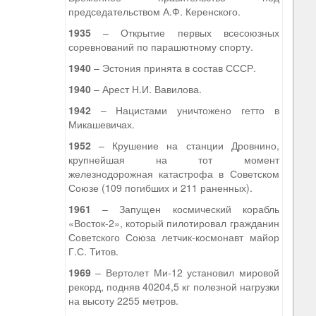
председательством А.Ф. Керенского.
1935
– Открытие первых всесоюзных
соревнований по парашютному спорту.
1940
– Эстония принята в состав СССР.
1940
– Арест Н.И. Вавилова.
1942
– Нацистами уничтожено гетто в
Микашевичах.
1952
– Крушение на станции Дровнино,
крупнейшая на тот момент
железнодорожная катастрофа в Советском
Союзе (109 погибших и 211 раненных).
1961
– Запущен космический корабль
«Восток-2», который пилотировал гражданин
Советского Союза летчик-космонавт майор
Г.С. Титов.
1969
– Вертолет Ми-12 установил мировой
рекорд, подняв 40204,5 кг полезной нагрузки
на высоту 2255 метров.