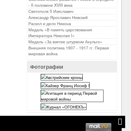
- II половине XVIII века
Святополк II Изяславич
Александр Ярославич Невский
Раскол и дело Никона
Медаль «В память царствования
Императора Николая I»
Медаль «За взятие штурмом Ахульго»
Внешняя политика 1907 - 1917 гг. Первая
мировая война
Фотографии