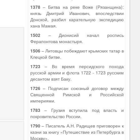
1378
– Битва на реке Воже (Рязанщина):
князь Дмитрий Иванович, впоследствии
Донской, разбил карательную экспедицию
5
хана Мамая.
1502
– Дионисий начал роспись
Ферапонтова монастыря.
1506
– Литовцы побеждают крымских татар в
Клецкой битве.
1723
– Во время персидского похода
русской армии и флота 1722 - 1723 русским
десантом взят Баку.
1726
– Подписан союзный договор между
Священной Римской и Российской
империями.
1783
– Грузия вступила под власть и
покровительство России.
1790
– Писатель А.Н. Радищев приговорен к
казни за книгу «Путешествие из Петербурга в
Москву».