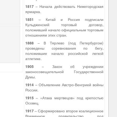
1817
– Начала действовать Нижегородская
ярмарка.
1851
– Китай и Россия подписали
Кульджинский торговый договор,
положивший начало официальным торговым
отношениям этих стран.
1888
– В Тярлево (под Петербургом)
проведены соревнования по бегу,
положившие начало российской легкой
атлетике.
1905
– Закон об учреждении
законосовещательной Государственной
Думы.
1914
– Объявление Австро-Венгрией войны
России.
1915
– «Атака мертвецов» под крепостью
Осовец.
1917
– Сформировано второе коалиционное
Временное правительство под