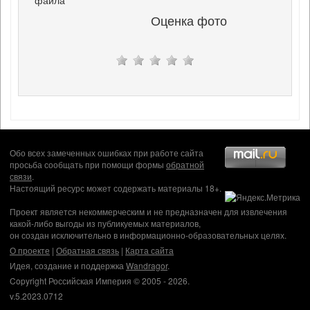
Оценка фото
Обо всех замеченных ошибках при работе сайта
просьба сообщать при помощи формы
обратной
связи
.
Настоящий ресурс может содержать материалы 18+.
Проект является некоммерческим и не предназначен для извлечения
какой-либо выгоды из публикуемых материалов,
он создан исключительно в информационно-образовательных целях.
О проекте
|
Обратная связь
|
Карта сайта
Идея, создание и поддержка
Wandragor
.
Copyright Российская Империя © 2005 - 2026.
v.5.2023.0712