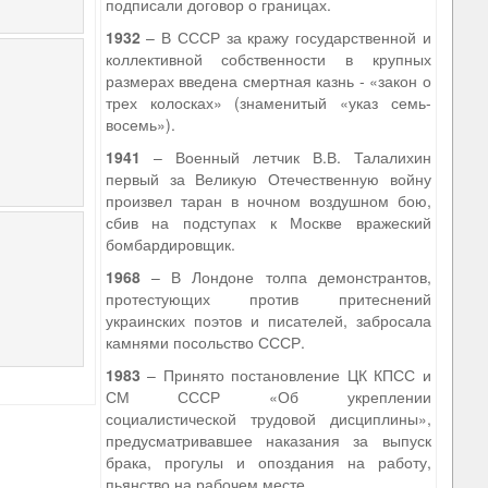
подписали договор о границах.
1932
– В СССР за кражу государственной и
коллективной собственности в крупных
размерах введена смертная казнь - «закон о
трех колосках» (знаменитый «указ семь-
восемь»).
1941
– Военный летчик В.В. Талалихин
первый за Великую Отечественную войну
произвел таран в ночном воздушном бою,
сбив на подступах к Москве вражеский
бомбардировщик.
1968
– В Лондоне толпа демонстрантов,
протестующих против притеснений
украинских поэтов и писателей, забросала
камнями посольство СССР.
1983
– Принято постановление ЦК КПСС и
СМ СССР «Об укреплении
социалистической трудовой дисциплины»,
предусматривавшее наказания за выпуск
брака, прогулы и опоздания на работу,
пьянство на рабочем месте.