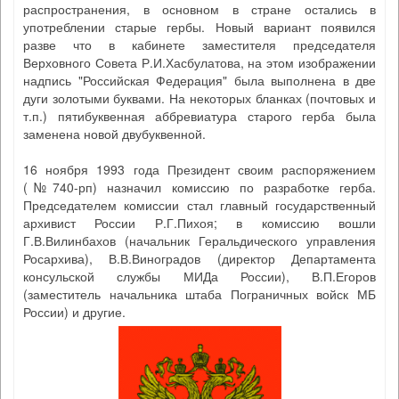
распространения, в основном в стране остались в
употреблении старые гербы. Новый вариант появился
разве что в кабинете заместителя председателя
Верховного Совета Р.И.Хасбулатова, на этом изображении
надпись "Российская Федерация" была выполнена в две
дуги золотыми буквами. На некоторых бланках (почтовых и
т.п.) пятибуквенная аббревиатура старого герба была
заменена новой двубуквенной.
16 ноября 1993 года Президент своим распоряжением
(№740-рп) назначил комиссию по разработке герба.
Председателем комиссии стал главный государственный
архивист России Р.Г.Пихоя; в комиссию вошли
Г.В.Вилинбахов (начальник Геральдического управления
Росархива), В.В.Виноградов (директор Департамента
консульской службы МИДа России), В.П.Егоров
(заместитель начальника штаба Пограничных войск МБ
России) и другие.