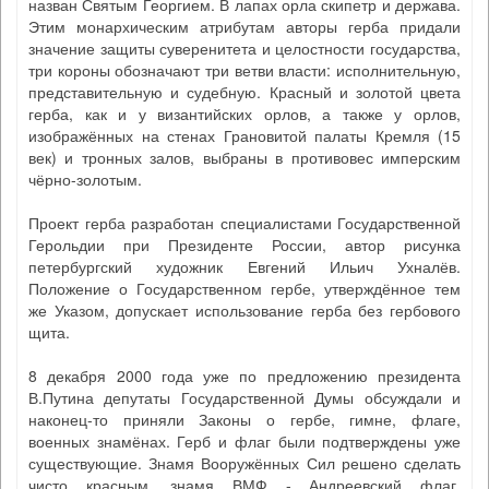
назван Святым Георгием. В лапах орла скипетр и держава.
Этим монархическим атрибутам авторы герба придали
значение защиты суверенитета и целостности государства,
три короны обозначают три ветви власти: исполнительную,
представительную и судебную. Красный и золотой цвета
герба, как и у византийских орлов, а также у орлов,
изображённых на стенах Грановитой палаты Кремля (15
век) и тронных залов, выбраны в противовес имперским
чёрно-золотым.
Проект герба разработан специалистами Государственной
Герольдии при Президенте России, автор рисунка
петербургский художник Евгений Ильич Ухналёв.
Положение о Государственном гербе, утверждённое тем
же Указом, допускает использование герба без гербового
щита.
8 декабря 2000 года уже по предложению президента
В.Путина депутаты Государственной Думы обсуждали и
наконец-то приняли Законы о гербе, гимне, флаге,
военных знамёнах. Герб и флаг были подтверждены уже
существующие. Знамя Вооружённых Сил решено сделать
чисто красным, знамя ВМФ - Андреевский флаг.