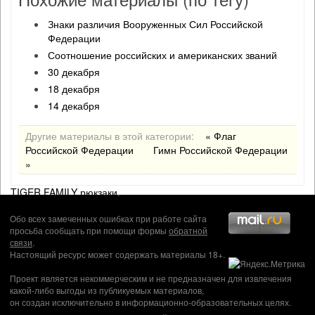
Знаки различия Вооруженных Сил Российской
Федерации
Соотношение российских и американских званий
30 декабря
18 декабря
14 декабря
Другие материалы в этой категории:
« Флаг
Российской Федерации
Гимн Российской Федерации
»
TIGER FAMILY рюкзаки
.
Обо всех замеченных ошибках при работе сайта
просьба сообщать при помощи формы
обратной
связи
.
Настоящий ресурс может содержать материалы 18+.
Проект является некоммерческим и не предназначен для извлечения
какой-либо выгоды из публикуемых материалов,
он создан исключительно в информационно-образовательных целях.