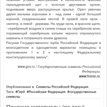
геральдический щит с золотым двуглавым орлом,
поднявшим вверх распущенные крылья. Орел увенчан
двумя малыми коронами и - над ними - одной большой
короной, соединенными лентой. В правой лапе орла -
скипетр, в левой - держава. На груди орла, в красном щите,
- серебряный всадник в синем плаще на серебряном коне,
поражающий серебряным копьем черного опрокинутого
навзничь и попранного конем дракона.
Рисунки Государственного герба Российской Федерации в
многоцветном и одноцветном вариантах помещены в
приложениях 1 и 2 к настоящему Федеральному
конституционному закону".
www.gov.ru / Государственные символы Российской
Федерации.
www.hrono.ru
.
Опубликовано в
Символы Российской Федерации
Теги
Герб
Российская Федерация
государственные
символы
Похожие материалы (по тегу)