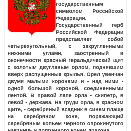
государственным
символом Российской
Федерации.
Государственный герб
Российской Федерации
представляет собой
четырехугольный, с закругленными
нижними углами, заостренный в
оконечности красный геральдический щит
с золотым двуглавым орлом, поднявшим
вверх распущенные крылья. Орел увенчан
двумя малыми коронами и - над ними -
одной большой короной, соединенными
лентой. В правой лапе орла - скипетр, в
левой - держава. На груди орла, в красном
щите, - серебряный всадник в синем плаще
на серебряном коне, поражающий
серебряным копьем черного опрокинутого
навзничь и попранного конем дракона.