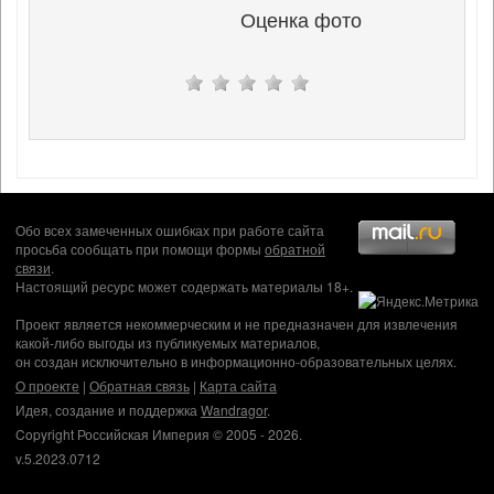
Оценка фото
Обо всех замеченных ошибках при работе сайта
просьба сообщать при помощи формы
обратной
связи
.
Настоящий ресурс может содержать материалы 18+.
Проект является некоммерческим и не предназначен для извлечения
какой-либо выгоды из публикуемых материалов,
он создан исключительно в информационно-образовательных целях.
О проекте
|
Обратная связь
|
Карта сайта
Идея, создание и поддержка
Wandragor
.
Copyright Российская Империя © 2005 - 2026.
v.5.2023.0712