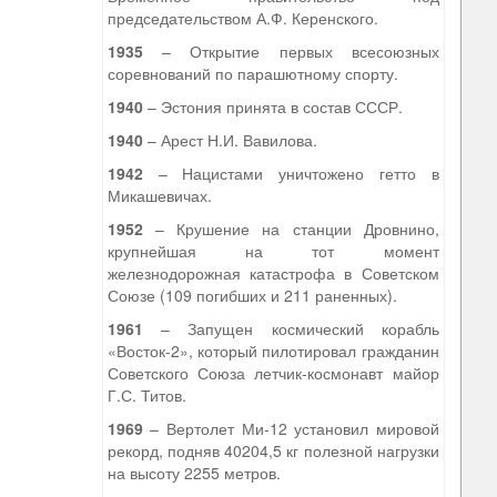
председательством А.Ф. Керенского.
1935
– Открытие первых всесоюзных
соревнований по парашютному спорту.
1940
– Эстония принята в состав СССР.
1940
– Арест Н.И. Вавилова.
1942
– Нацистами уничтожено гетто в
Микашевичах.
1952
– Крушение на станции Дровнино,
крупнейшая на тот момент
железнодорожная катастрофа в Советском
Союзе (109 погибших и 211 раненных).
1961
– Запущен космический корабль
«Восток-2», который пилотировал гражданин
Советского Союза летчик-космонавт майор
Г.С. Титов.
1969
– Вертолет Ми-12 установил мировой
рекорд, подняв 40204,5 кг полезной нагрузки
на высоту 2255 метров.