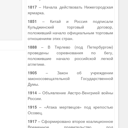
1817
– Начала действовать Нижегородская
ярмарка.
1851
– Китай и Россия подписали
Кульджинский торговый договор,
положивший начало официальным торговым
отношениям этих стран.
1888
– В Тярлево (под Петербургом)
проведены соревнования по бегу,
положившие начало российской легкой
атлетике.
1905
– Закон об учреждении
законосовещательной Государственной
Думы.
1914
– Объявление Австро-Венгрией войны
России.
1915
– «Атака мертвецов» под крепостью
Осовец.
1917
– Сформировано второе коалиционное
Временное правительство под