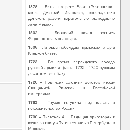
1378
– Битва на реке Воже (Рязанщина):
князь Дмитрий Иванович, впоследствии
Донской, разбил карательную экспедицию
хана Мамая.
1502
– Дионисий начал роспись
Ферапонтова монастыря.
1506
– Литовцы побеждают крымских татар в
Клецкой битве.
1723
– Во время персидского похода
русской армии и флота 1722 - 1723 русским
десантом взят Баку.
1726
– Подписан союзный договор между
Священной Римской и Российской
империями.
1783
– Грузия вступила под власть и
покровительство России.
1790
– Писатель А.Н. Радищев приговорен к
казни за книгу «Путешествие из Петербурга в
Москву».