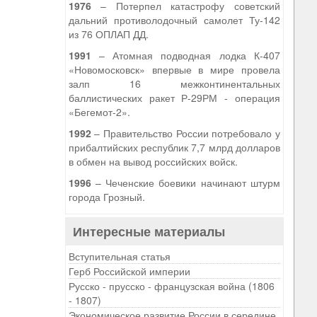
1976
– Потерпел катастрофу советский
дальний противолодочный самолет Ту-142
из 76 ОПЛАП ДД.
1991
– Атомная подводная лодка К-407
«Новомосковск» впервые в мире провела
залп 16 межконтинентальных
баллистических ракет Р-29РМ - операция
«Бегемот-2».
1992
– Правительство России потребовало у
прибалтийских республик 7,7 млрд долларов
в обмен на вывод российских войск.
1996
– Чеченские боевики начинают штурм
города Грозный.
Интересные материалы
Вступительная статья
Герб Российской империи
Русско - прусско - французская война (1806
- 1807)
Экономическое развитие России в середине