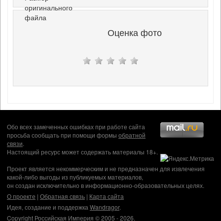
оригинального
файла
Оценка фото
Обо всех замеченных ошибках при работе сайта
просьба сообщать при помощи формы
обратной
связи
.
Настоящий ресурс может содержать материалы 18+.
Проект является некоммерческим и не предназначен для извлечения
какой-либо выгоды из публикуемых материалов,
он создан исключительно в информационно-образовательных целях.
О проекте
|
Обратная связь
|
Карта сайта
Идея, создание и поддержка
Wandragor
.
Copyright Российская Империя © 2005 - 2026.