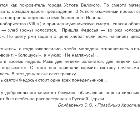
ется как покровитель города Устюга Великого. По смерти мате
овать, обладал даром предвидения. В Устюге блаженный провел 
ла построена церковь во имя блаженного Иоанна.
оборчества (VIII в.) и приняла мученическую смерть, спасая образ
а — хлеб (рожь) колосится. «Пришла Федосья — во ржи колосья
». По цвету ржи гадали о цене хлеба: если рожь начинает цве
тяжела», а когда заколосились хлеба, молодежь отправлялась в по
говорит: «Колошусь!», а мужик: «Не нагляжусь!».
м в восемь недель. Рожь две недели зеленится, две недели кол
и подсыхает». С этого дня начинали кормить скотину печеными
сь. В этот день также сеют гречиху.
ь святой Федосьи стоит один всех понедельников».
у добровольного мнимого безумия, обличавшие пороки сильных 
тот был особенно распространен в Русской Церкви.
Бондаренко Э.О. - Праздники Христиа