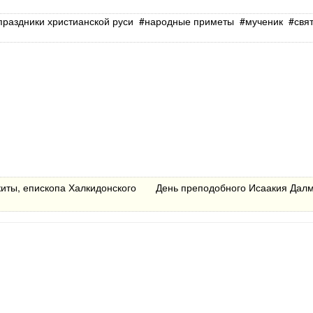
праздники христианской руси
народные приметы
мученик
свя
киты, епископа Халкидонского
День преподобного Исаакия Далм