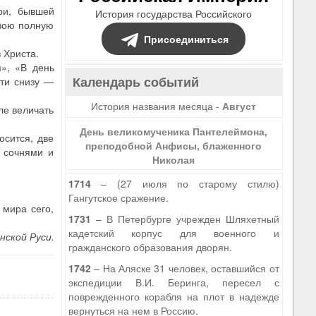
ри, бывшей
История государства Российского
свою полную
Присоединиться
 Христа.
», «В день
Календарь событий
сти снизу —
История названия месяца -
Август
ле величать
День великомученика Пантелеймона,
осится, две
преподобной Анфисы, блаженного
 сочнями и
Николая
1714
– (27 июля по старому стилю)
Гангутское сражение.
мира сего,
1731
– В Петербурге учрежден Шляхетный
кадетский корпус для военного и
нской Руси.
гражданского образования дворян.
1742
– На Аляске 31 человек, оставшийся от
экспедиции В.И. Беринга, пересел с
поврежденного корабля на плот в надежде
вернуться на нем в Россию.