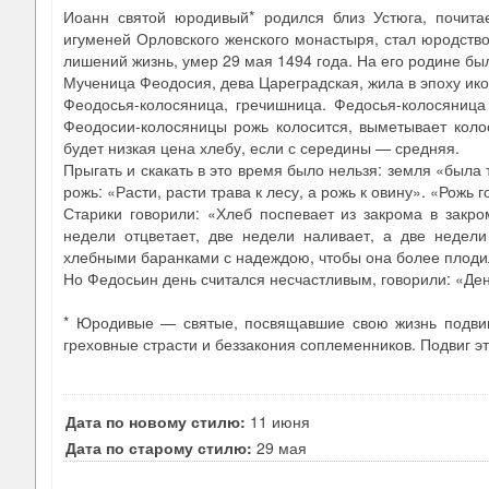
Иоанн святой юродивый* родился близ Устюга, почита
игуменей Орловского женского монастыря, стал юродств
лишений жизнь, умер 29 мая 1494 года. На его родине бы
Мученица Феодосия, дева Цареградская, жила в эпоху икон
Феодосья-колосяница, гречишница. Федосья-колосяниц
Феодосии-колосяницы рожь колосится, выметывает колос
будет низкая цена хлебу, если с середины — средняя.
Прыгать и скакать в это время было нельзя: земля «была 
рожь: «Расти, расти трава к лесу, а рожь к овину». «Рожь 
Старики говорили: «Хлеб поспевает из закрома в закро
недели отцветает, две недели наливает, а две недел
хлебными баранками с надеждою, чтобы она более плодила
Но Федосьин день считался несчастливым, говорили: «Ден
* Юродивые — святые, посвящавшие свою жизнь подвиг
греховные страсти и беззакония соплеменников. Подвиг э
Дата по новому стилю:
11 июня
Дата по старому стилю:
29 мая