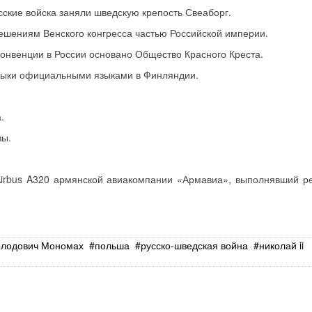
усские войска заняли шведскую крепость Свеаборг.
ешениям Венского конгресса частью Российской империи.
конвенции в России основано Общество Красного Креста.
 языки официальными языками в Финляндии.
.
зы.
irbus A320 армянской авиакомпании «Армавиа», выполнявший р
олодович Мономах
польша
русско‐шведская война
николай ii