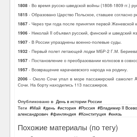
1808
- Во время русско-шведской войны (1808-1809 гг.) р
1815
- Образовано Царство Польское, ставшее согласно р
1867
- Через три года после принятия первой Женевской 
1906
- Николай II объявил русский, финский и шведский
1907
- В России упразднены военно-полевые суды.
1932
- Первый полет летающей лодки МБР-2 Г.М. Бериева
1957
- Постановление о преобразовании колхозов в совхо
1957
- Возвращение карачаевского народа на родину.
2006
- Около Сочи упал в море пассажирский самолет A
Сочи. На борту находились 113 пассажиров.
Опубликовано в
День в истории России
Теги
Май
день
история
Россия
Владимир II Всев
александрович
финляндия
Конституция
князь
Похожие материалы (по тегу)