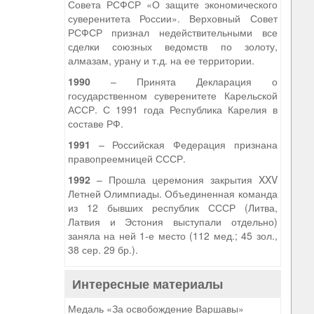
Совета РСФСР «О защите экономического
суверенитета России». Верховный Совет
РСФСР признал недействительными все
сделки союзных ведомств по золоту,
алмазам, урану и т.д. на ее территории.
1990
– Принята Декларация о
государственном суверенитете Карельской
АССР. С 1991 года Республика Карелия в
составе РФ.
1991
– Российская Федерация признана
правопреемницей СССР.
1992
– Прошла церемония закрытия XXV
Летней Олимпиады. Объединенная команда
из 12 бывших республик СССР (Литва,
Латвия и Эстония выступали отдельно)
заняла на ней 1-е место (112 мед.; 45 зол.,
38 сер. 29 бр.).
Интересные материалы
Медаль «За освобождение Варшавы»