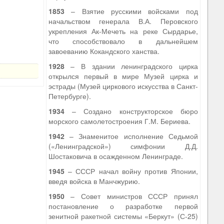
1853
– Взятие русскими войсками под
начальством генерала В.А. Перовского
укрепления Ак-Мечеть на реке Сырдарье,
что способствовало в дальнейшем
завоеванию Кокандского ханства.
1928
– В здании ленинградского цирка
открылся первый в мире Музей цирка и
эстрады (Музей циркового искусства в Санкт-
Петербурге).
1934
– Создано конструкторское бюро
морского самолетостроения Г.М. Бериева.
1942
– Знаменитое исполнение Седьмой
(«Ленинградской») симфонии Д.Д.
Шостаковича в осажденном Ленинграде.
1945
– СССР начал войну против Японии,
введя войска в Манчжурию.
1950
– Совет министров СССР принял
постановление о разработке первой
зенитной ракетной системы «Беркут» (С-25)