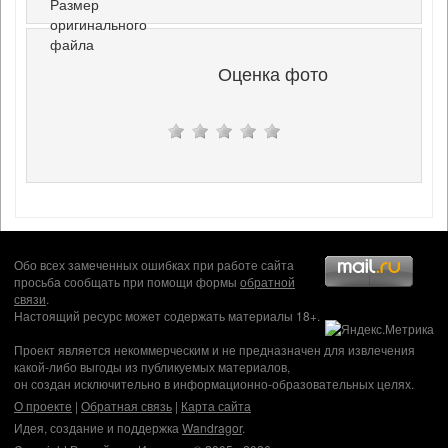
Размер
оригинального
файла
Оценка фото
Обо всех замеченных ошибках при работе сайта
просьба сообщать при помощи формы
обратной
связи
.
Настоящий ресурс может содержать материалы 18+.
Проект является некоммерческим и не предназначен для извлечения
какой-либо выгоды из публикуемых материалов,
он создан исключительно в информационно-образовательных целях.
О проекте
|
Обратная связь
|
Карта сайта
Идея, создание и поддержка
Wandragor
.