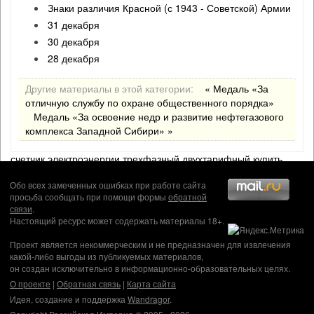
Знаки различия Красной (с 1943 - Советской) Армии
31 декабря
30 декабря
28 декабря
Другие материалы в этой категории:
« Медаль «За
отличную службу по охране общественного порядка»
Медаль «За освоение недр и развитие нефтегазового
комплекса Западной Сибири» »
счетчик электроэнергии трехфазный двухтарифный купить
Обо всех замеченных ошибках при работе сайта
просьба сообщать при помощи формы
обратной
связи
.
Настоящий ресурс может содержать материалы 18+.
Проект является некоммерческим и не предназначен для извлечения
какой-либо выгоды из публикуемых материалов,
он создан исключительно в информационно-образовательных целях.
О проекте
|
Обратная связь
|
Карта сайта
Идея, создание и поддержка
Wandragor
.