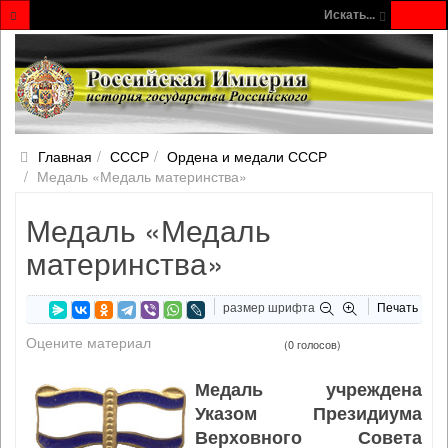
Искать...
Главная
СССР
Ордена и медали СССР
Медаль «Медаль материнства»
Медаль «Медаль
материнства»
размер шрифта
Печать
Оцените материал
(0 голосов)
Медаль учреждена
Указом Президиума
Верховного Совета