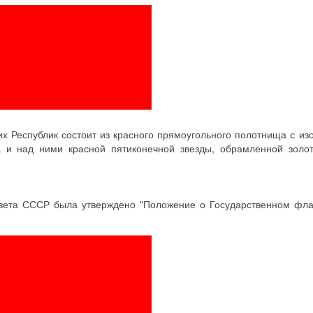
х Республик состоит из красного прямоугольного полотнища с и
а и над ними красной пятиконечной звезды, обрамленной золот
овета СССР была утверждено "Положение о Государственном фл