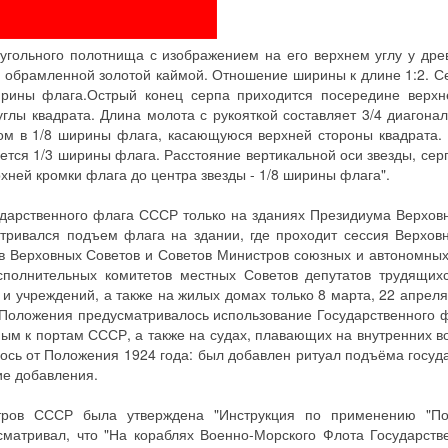
угольного полотнища с изображением на его верхнем углу у дре
, обрамленной золотой каймой. Отношение ширины к длине 1:2. С
ширины флага.Острый конец серпа приходится посередине верхн
глы квадрата. Длина молота с рукояткой составляет 3/4 диагонал
ом в 1/8 ширины флага, касающуюся верхней стороны квадрата.
яется 1/3 ширины флага. Расстояние вертикальной оси звезды, сер
хней кромки флага до центра звезды - 1/8 ширины флага".
арственного флага СССР только на зданиях Президиума Верхов
ривался подъем флага на здании, где проходит сессия Верхов
ов Верховных Советов и Советов Министров союзных и автономных
сполнительных комитетов местных Советов депутатов трудящих
 учреждений, а также на жилых домах только 8 марта, 22 апреля,
е). Положения предусматривалось использование Государственного
ным к портам СССР, а также на судах, плавающих на внутренних в
ось от Положения 1924 года: был добавлен ритуал подъёма госуд
ие добавления.
тров СССР была утверждена "Инструкция по применению "П
сматривал, что "На кораблях Военно-Морского Флота Государст