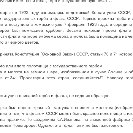
ублик имеет свой флаг, герб и государственную печать".
торые в 1923 году занимались подготовкой Конституции СССР, 
е государственных герба и флага СССР. Первые проекты герба и
м и поступили в комиссию уже 7 февраля 1923 года. в середин
ерба был комиссией одобрен. Весьма похожий проект флага
мости флага на море эмблема серпа и молота была помещена на ч
о и черного цветов.
ринята Конституция (Основной Закон) СССР, статьи 70 и 71 которо
го или алого полотнища с государственного гербом
па и молота на земном шаре, изображенном в лучах Солнца и 
 ст.34: "Пролетарии всех стран, соединяйтесь!". Наверху гер
титуцию описаний герба и флага, не видя их образцов.
арки был поднят красный картуша с серпом и молотом (изображ
ение о том, что флагом СССР может быть красное полотнище с и
на практике. По сведениям К.А.Иванова, на знаменной фабрике 
жнем Новогороде. Однако, этот флаг так и не был изготовлен.