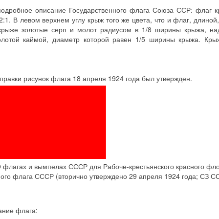
одробное описание Государственного флага Союза ССР: флаг к
1. В левом верхнем углу крыж того же цвета, что и флаг, длиной,
крыже золотые серп и молот радиусом в 1/8 ширины крыжа, на
золотой каймой, диаметр которой равен 1/5 ширины крыжа. Кры
правки рисунок флага 18 апреля 1924 года был утвержден.
 флагах и вымпелах СССР для Рабоче-крестьянского красного фло
ого флага СССР (вторично утверждено 29 апреля 1924 года; СЗ С
ание флага: