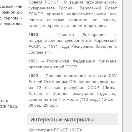
Совета РСФСР «О защите экономического
расный или
суверенитета России». Верховный Совет
 равной 2/6
РСФСР признал недействительными все
д серпом и
сделки союзных ведомств по золоту,
ж окаймлен
алмазам, урану и т.д. на ее территории.
1990
– Принята Декларация о
государственном суверенитете Карельской
АССР. С 1991 года Республика Карелия в
составе РФ.
1991
– Российская Федерация признана
правопреемницей СССР.
1992
– Прошла церемония закрытия XXV
Летней Олимпиады. Объединенная команда
из 12 бывших республик СССР (Литва,
Латвия и Эстония выступали отдельно)
заняла на ней 1-е место (112 мед.; 45 зол.,
та и
38 сер. 29 бр.).
ССР 1925,
Интересные материалы
Конституция РСФСР 1937 г.