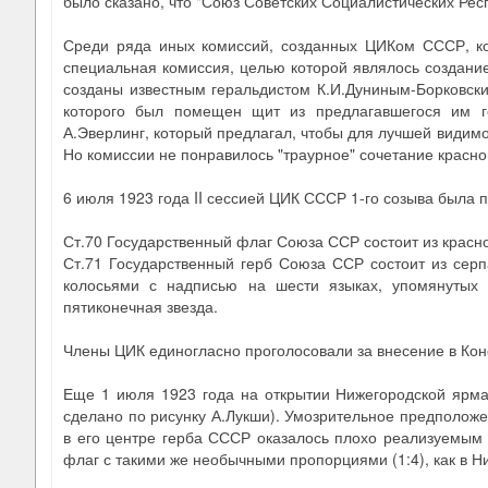
было сказано, что "Союз Советских Социалистических Респ
Среди ряда иных комиссий, созданных ЦИКом СССР, ко
специальная комиссия, целью которой являлось создани
созданы известным геральдистом К.И.Дуниным-Борковски
которого был помещен щит из предлагавшегося им г
А.Эверлинг, который предлагал, чтобы для лучшей види
Но комиссии не понравилось "траурное" сочетание красног
6 июля 1923 года II сессией ЦИК СССР 1-го созыва была п
Ст.70 Государственный флаг Союза ССР состоит из красно
Ст.71 Государственный герб Союза ССР состоит из сер
колосьями с надписью на шести языках, упомянутых в
пятиконечная звезда.
Члены ЦИК единогласно проголосовали за внесение в Конс
Еще 1 июля 1923 года на открытии Нижегородской ярм
сделано по рисунку А.Лукши). Умозрительное предполож
в его центре герба СССР оказалось плохо реализуемым 
флаг с такими же необычными пропорциями (1:4), как в Ни