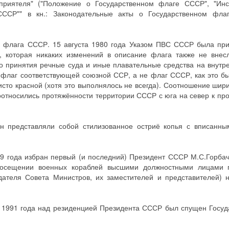
риятеля" ("Положение о Государственном флаге СССР", "Инс
СССР"" в кн.: Законодательные акты о Государственном фл
е флага СССР. 15 августа 1980 года Указом ПВС СССР была пр
, которая никаких изменений в описание флага также не внес
го принятия речные суда и иные плавательные средства на внутр
 флаг соответствующей союзной ССР, а не флаг СССР, как это б
сто красной (хотя это выполнялось не всегда). Соотношение шир
соотносились протяжённости территории СССР с юга на север к пр
н представляли собой стилизованное остриё копья с вписанным
9 года избран первый (и последний) Президент СССР М.С.Горба
посещении военных кораблей высшими должностными лицами г
ателя Совета Министров, их заместителей и представителей) 
я 1991 года над резиденцией Президента СССР был спущен Госу