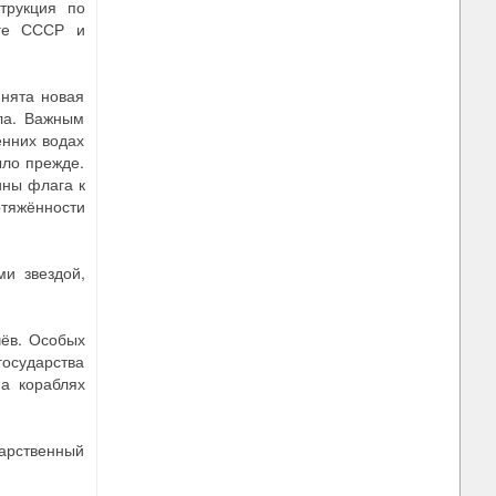
трукция по
аге СССР и
инята новая
ла. Важным
енних водах
ыло прежде.
ины флага к
отяжённости
и звездой,
чёв. Особых
осударства
на кораблях
дарственный