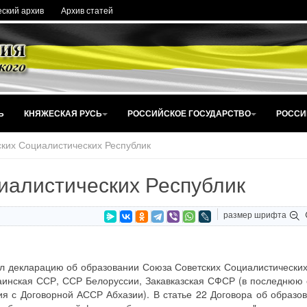
ский архив
Архив статей
Ь
КНЯЖЕСКАЯ РУСЬ
РОССИЙСКОЕ ГОСУДАРСТВО
РОССИ
ких Социалистических Республик
иалистических Республик
размер шрифта
ял декларацию об образовании Союза Советских Социалистических
аинская ССР, ССР Белоруссии, Закавказская СФСР (в последнюю 
я с Договорной АССР Абхазии). В статье 22 Договора об образ