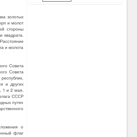
вка золотых
ерп и молот
ей стороны
и квадрата.
 Расстояние
па и молота
ного Совета
ного Совета
 республик,
ся и других
 1 и 2 мая,
 флага СССР
одных путях
арственного
оложения о
венный флаг