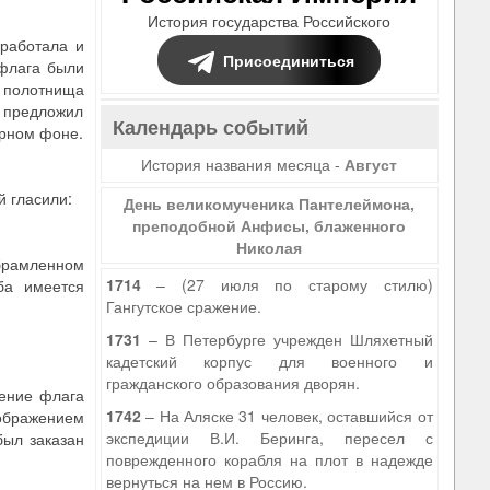
История государства Российского
работала и
Присоединиться
 флага были
е полотнища
 предложил
Календарь событий
ерном фоне.
История названия месяца -
Август
й гласили:
День великомученика Пантелеймона,
преподобной Анфисы, блаженного
Николая
обрамленном
1714
– (27 июля по старому стилю)
ба имеется
Гангутское сражение.
1731
– В Петербурге учрежден Шляхетный
кадетский корпус для военного и
гражданского образования дворян.
ение флага
1742
– На Аляске 31 человек, оставшийся от
зображением
экспедиции В.И. Беринга, пересел с
был заказан
поврежденного корабля на плот в надежде
вернуться на нем в Россию.