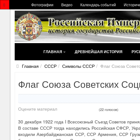
Фотографии
Видео
Календарь событий
Историче
ГЛАВНАЯ
ДРЕВНЕЙШАЯ ИСТОРИЯ
РУС
Главная
СССР
Символы СССР
Флаг Союза Советс
Флаг Союза Советских Соц
Оцените материал
(22 голосов)
30 декабря 1922 года I Всесоюзный Съезд Советов прин
В составе СССР тогда находились Российская СФСР, Укр
входили Азербайджанская ССР, ССР Армения, ССР Грузи