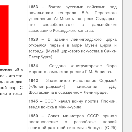
1853
– Взятие русскими войсками под
начальством генерала В.А. Перовского
укрепления Ак-Мечеть на реке Сырдарье,
что способствовало в дальнейшем
завоеванию Кокандского ханства.
1928
– В здании ленинградского цирка
открылся первый в мире Музей цирка и
эстрады (Музей циркового искусства в Санкт-
Петербурге).
1934
– Создано конструкторское бюро
служивший в
морского самолетостроения Г.М. Бериева.
сь, что это
1942
– Знаменитое исполнение Седьмой
едложил два
(«Ленинградской») симфонии Д.Д.
ной шар. С
Шостаковича в осажденном Ленинграде.
ние в текст
1945
– СССР начал войну против Японии,
введя войска в Манчжурию.
1950
– Совет министров СССР принял
постановление о разработке первой
зенитной ракетной системы «Беркут» (С-25)