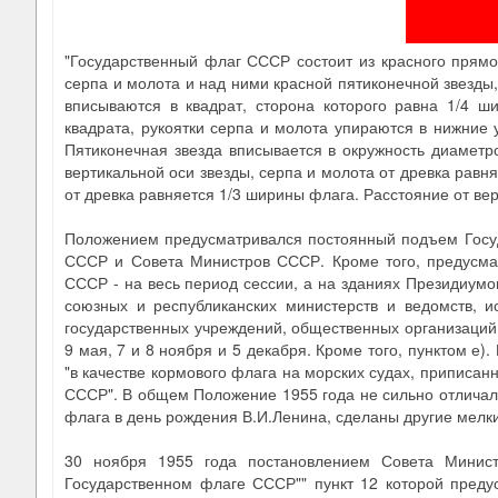
"Государственный флаг СССР состоит из красного прямо
серпа и молота и над ними красной пятиконечной звезды
вписываются в квадрат, сторона которого равна 1/4 
квадрата, рукоятки серпа и молота упираются в нижние у
Пятиконечная звезда вписывается в окружность диаметр
вертикальной оси звезды, серпа и молота от древка равн
от древка равняется 1/3 ширины флага. Расстояние от вер
Положением предусматривался постоянный подъем Госуд
СССР и Совета Министров СССР. Кроме того, предусмат
СССР - на весь период сессии, а на зданиях Президиум
союзных и республиканских министерств и ведомств, и
государственных учреждений, общественных организаций и
9 мая, 7 и 8 ноября и 5 декабря. Кроме того, пунктом 
"в качестве кормового флага на морских судах, приписан
СССР". В общем Положение 1955 года не сильно отличал
флага в день рождения В.И.Ленина, сделаны другие мелк
30 ноября 1955 года постановлением Совета Минис
Государственном флаге СССР"" пункт 12 которой преду