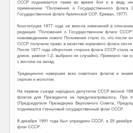
СССР поднимается также во время боя и в виду неп
применению "Положения о Государственного флага 
Государственном флаге Армянской ССР, Ереван, 1977)
Конституция 1977 года не внесла изменений в описани
редакция "Положения о Государственном флаге СССР"
нововведением нового Положения стало то, что после е
СССР получили право в качестве кормового флага нести
После 1977 года оборотная сторона флага СССР стала чи
длине, равное 1:2, выбрано не случайно. Примерно так 
с востока на запад.
Традиционно навершия всех советских флагов и знамё
серпом и молотом.
На первом съезде народных депутатов СССР весной 198
флагов для Президента не предусматривалось. При 
(Председателя Президиума Верховного Совета, Председ
поднимался стеньговый государственный флаг СССР.
8 декабря 1991 года был упразднен CCCР, а 25 декабр
флаг СССР.