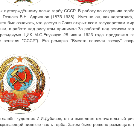
ок к утверждённому позже гербу СССР. В работу по созданию герб
Гознака В.Н. Адрианов (1875-1938). Именно он, как картограф
ен был означать, что доступ в Союз открыт всем государствам ми
ым, в работе над рисунком принимал За работой над эскизом ге
 Президиума ЦИК М.С.Енукидзе 28 июня 1923 года предложил вв
 вензеля "СССР"). Его ремарка "Вместо вензеля звезду" сохр
глашён художник И.И.Дубасов, он и выполнил окончательный рис
акрывающей нижнюю часть герба. Затем было решено размещать 