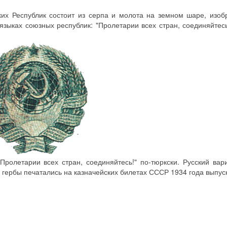
ких Республик состоит из серпа и молота на земном шаре, изо
зыках союзных республик: "Пролетарии всех стран, соединяйтесь
Пролетарии всех стран, соединяйтесь!" по-тюркски. Русский вар
гербы печатались на казначейских билетах СССР 1934 года выпус