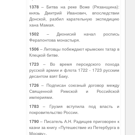
1378
– Битва на реке Воже (Рязанщина):
князь Дмитрий Иванович, впоследствии
Донской, разбил карательную экспедицию
хана Мамая.
1502
– Дионисий начал роспись
Ферапонтова монастыря.
1506
– Литовцы побеждают крымских татар в
Клецкой битве.
1723
– Во время персидского похода
.
русской армии и флота 1722 - 1723 русским
десантом взят Баку.
1726
– Подписан союзный договор между
Священной Римской и Российской
империями.
1783
– Грузия вступила под власть и
покровительство России.
1790
– Писатель А.Н. Радищев приговорен к
казни за книгу «Путешествие из Петербурга в
Москву».