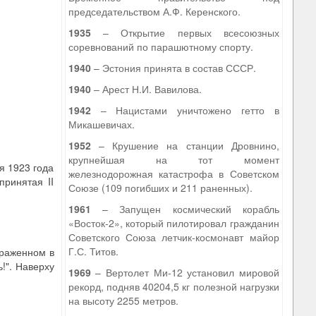
председательством А.Ф. Керенского.
1935
– Открытие первых всесоюзных
соревнований по парашютному спорту.
1940
– Эстония принята в состав СССР.
1940
– Арест Н.И. Вавилова.
1942
– Нацистами уничтожено гетто в
Микашевичах.
1952
– Крушение на станции Дровнино,
крупнейшая на тот момент
я 1923 года
железнодорожная катастрофа в Советском
ринятая II
Союзе (109 погибших и 211 раненных).
1961
– Запущен космический корабль
«Восток-2», который пилотировал гражданин
Советского Союза летчик-космонавт майор
Г.С. Титов.
браженном в
!". Наверху
1969
– Вертолет Ми-12 установил мировой
рекорд, подняв 40204,5 кг полезной нагрузки
на высоту 2255 метров.