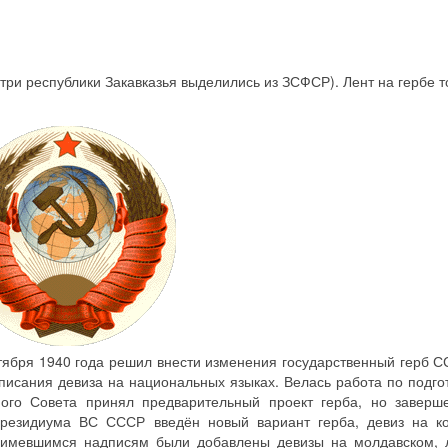
(три республики Закавказья выделились из ЗСФСР). Лент на гербе т
ября 1940 года решил внести изменения государственный герб С
писания девиза на национальных языках. Велась работа по подго
ного Совета принял предварительный проект герба, но заверш
резидиума ВС СССР введён новый вариант герба, девиз на к
е имевшимся надписям были добавлены девизы на молдавском, л