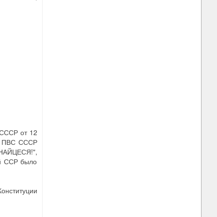
 СССР от 12
ом ПВС СССР
ДНАЙЦЕСЯ!",
ой ССР было
онституции