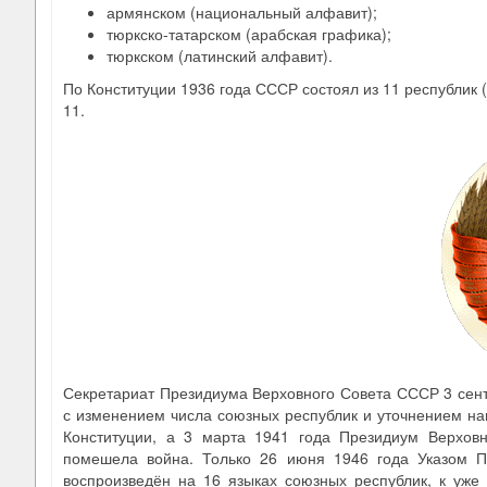
армянском (национальный алфавит);
тюркско-татарском (арабская графика);
тюркском (латинский алфавит).
По Конституции 1936 года СССР состоял из 11 республик 
11.
Секретариат Президиума Верховного Совета СССР 3 сент
с изменением числа союзных республик и уточнением на
Конституции, а 3 марта 1941 года Президиум Верхов
помешела война. Только 26 июня 1946 года Указом П
воспроизведён на 16 языках союзных республик, к уж