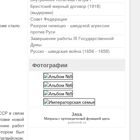
Брестский мирный договор (1918)
(выдержки)
Совет Федерации
оже стало
Разгром немецко - шведской агрессии
против Руси
Завершение работы III Государственной
Думы
Русско - шведская война (1656 - 1658)
Фотографии
ССР в связи
Здесь
товке новой
Матрасы с ортопедической функцией
здесь
pastermsk.ru
ению работ
отором был
атвийском,