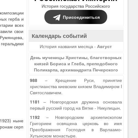
История государства Российского
 композиции
Присоединиться
ных герба и
етарии всех
тавили свои
Календарь событий
.Румянцева,
 геральдики
История названия месяца -
Август
День мученицы Христины, благотворных
князей Бориса и Глеба, преподобного
Поликарпа, архимандрита Печерского
988
– Крещение Руси, принятие
христианства киевским князем Владимиром I
Святославичем.
1181
– Новгородская дружина основала
первый русский город на Вятке - Никулицын.
1192
– Новгородским архиепископом
(1923) ныне
Григорием освящена церковь во имя
оронам серп
Преображения Господня в Варлаамо-
Хутынском монастыре.