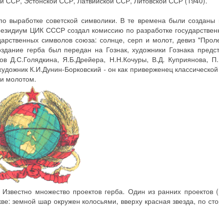
й ССР, Эстонской ССР, Латвийской ССР, Литовской ССР (1940).
по выработке советской символики. В те времена были созданы
Президиум ЦИК СССР создал комиссию по разработке государствен
арственных символов союза: солнце, серп и молот, девиз "Прол
создание герба был передан на Гознак, художники Гознака предс
ов Д.С.Голядкина, Я.Б.Дрейера, Н.Н.Кочуры, В.Д. Куприянова, П
удожник К.И.Дунин-Борковский - он как приверженец классической
 и молотом.
Известно множество проектов герба. Один из ранних проектов 
ве: земной шар окружен колосьями, вверху красная звезда, по ст