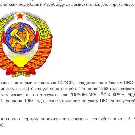
азиатских республик и Азербайджана выполнялись уже кириллицей.
ана в автономию в составе РСФСР, вследствие чего Указом ПВС
финском языке) была удалена с герба. 1 апреля 1958 года Указ
сском языке, он стал звучать как: "ПРАЛЕТАРЫI ЎСIХ КРАIН, Я
1 февраля 1958 года, такое уточнение по указу ПВС Белорусск
ствовало порядку перечисления союзных республик в ст. 13 К
я).