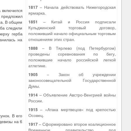
1817
– Начала действовать Нижегородская
а включился
ярмарка.
, предложил
1851
– Китай и Россия подписали
ра. В общем
Кульджинский торговый договор,
рба следили
положивший начало официальным торговым
ерху герба
отношениям этих стран.
анилась на
1888
– В Тярлево (под Петербургом)
проведены соревнования по бегу,
положившие начало российской легкой
атлетике.
1905
– Закон об учреждении
законосовещательной Государственной
Думы.
1914
– Объявление Австро-Венгрией войны
России.
1915
– «Атака мертвецов» под крепостью
Осовец.
унок. В его
девизы на 6
1917
– Сформировано второе коалиционное
Временное правительство под