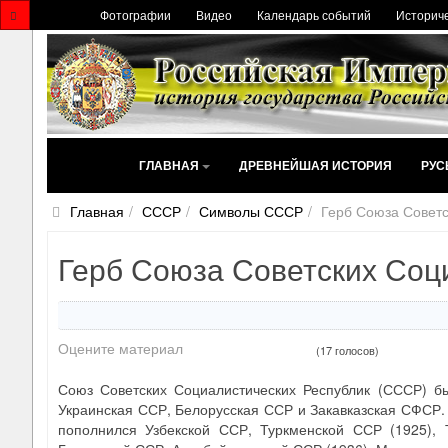
Фотографии
Видео
Календарь событий
Историче
ГЛАВНАЯ
ДРЕВНЕЙШАЯ ИСТОРИЯ
РУС
Главная
СССР
Символы СССР
Герб Союза Советс
Герб Союза Советских Соц
Оцените материал
(17 голосов)
Союз Советских Социалистических Республик (СССР) бы
Украинская ССР, Белорусская ССР и Закавказская СФСР.
пополнился Узбекской ССР, Туркменской ССР (1925), 