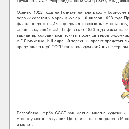
Грузинской ССР, Азербайджанской ССР (1936), Молдавско
Осенью 1922 года на Гознаке начала работу Комиссия 
первых советских марок и купюр. 10 января 1923 года 
флага, тогда же ЦИК определил главные элементы госуд
стран, соединяйтесь!". В феврале 1923 года заказ на 
варианты, сохранились эскизы проектов герба художник
А.Г.Якимченко, И.Шадра. Интересный проект представил х
представлял герб СССР как геральдический щит с серпом
Разработкой герба СССР занимались многие художники. 
можно увидеть на здании Центрального телеграфа в Моск
и молот.