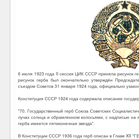
6 июля 1923 года II сессия ЦИК СССР приняла рисунок ге
рисунок герба был окончательно утверждён Председат
съездом Советов 31 января 1924 года, официально узакон
Конституция СССР 1924 года содержала описание госудер
"70. Государственный герб Союза Советских Социалистич
лучах солнца и обрамленном колосьями, с надписью на яз
герба имеется пятиконечная звезда".
В Конституции СССР 1936 года герб описан в Главе XII "