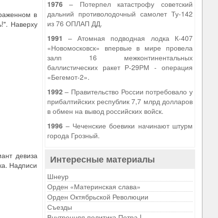
1976
– Потерпел катастрофу советский
дальний противолодочный самолет Ту-142
браженном в
из 76 ОПЛАП ДД.
!". Наверху
1991
– Атомная подводная лодка К-407
«Новомосковск» впервые в мире провела
залп 16 межконтинентальных
баллистических ракет Р-29РМ - операция
«Бегемот-2».
1992
– Правительство России потребовало у
прибалтийских республик 7,7 млрд долларов
в обмен на вывод российских войск.
1996
– Чеченские боевики начинают штурм
города Грозный.
иант девиза
Интересные материалы
ка. Надписи
Шнеур
Орден «Материнская слава»
Орден Октябрьской Революции
Съезды
Внутренняя политика Петра I