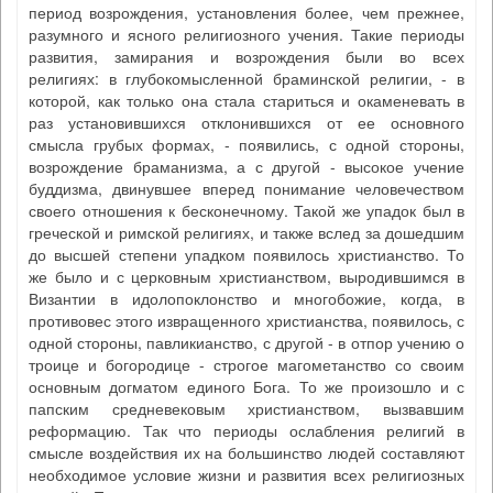
период возрождения, установления более, чем прежнее,
разумного и ясного религиозного учения. Такие периоды
развития, замирания и возрождения были во всех
религиях: в глубокомысленной браминской религии, - в
которой, как только она стала стариться и окаменевать в
раз установившихся отклонившихся от ее основного
смысла грубых формах, - появились, с одной стороны,
возрождение браманизма, а с другой - высокое учение
буддизма, двинувшее вперед понимание человечеством
своего отношения к бесконечному. Такой же упадок был в
греческой и римской религиях, и также вслед за дошедшим
до высшей степени упадком появилось христианство. То
же было и с церковным христианством, выродившимся в
Византии в идолопоклонство и многобожие, когда, в
противовес этого извращенного христианства, появилось, с
одной стороны, павликианство, с другой - в отпор учению о
троице и богородице - строгое магометанство со своим
основным догматом единого Бога. То же произошло и с
папским средневековым христианством, вызвавшим
реформацию. Так что периоды ослабления религий в
смысле воздействия их на большинство людей составляют
необходимое условие жизни и развития всех религиозных