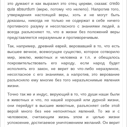
это думают и как выразил это отец церкви, сказав: credo
quia absurdum (верю, потому что нелепо). Напротив того,
утверждения настоящей веры, хоть и не могут быть
доказаны, никогда не только не содержат в себе ничего
противного разуму и несогласного с знаниями людей, а
всегда разъясняют то, что в жизни без положений веры
представляется неразумным и противоречивым.
Так, например, древний еврей, веровавший в то, что есть
высшее вечное, всемогущее существо, которое сотворило
мир, землю, животных и человека и т.п. и обещалось
покровительствовать его народу, если народ будет
исполнять его закон, не верит во что-либо неразумное,
несогласное с его знаниями, а напротив, это верование
разъясняло ему многие без того неразъяснимые явления
жизни.
Точно так же и индус, верующий в то, что души наши были
в животных и что, по нашей хорошей или дурной жизни,
они перейдут в высшие животные, разъясняет себе этой
верой много без нее непонятных явлений. То же и с
человеком, считающим жизнь злом и целью жизни
успокоение, достигаемое уничтожением желаний. Он верит