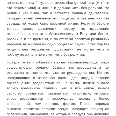
печень в левом боку: nous avons change tout cela (мы все
это переменили) и можно и должно жить без религии. Но
религия как была, так и остается главным двигателем,
сердцем жизни человеческих обществ, и без нее, как без
сердца, не может быть разумной жизни. Религий было и
теперь много различных, потому что выражения
отношения человека к бесконечному, к Богу или богам,
различно и по времени, и по степени развития различных
народов, но никогда ни одно общество людей, с тех пор как
люди стали разумными существами, не могло жить и
потому не жило и не может жить без религии.
Правда, бывали и бывают в жизни народов периоды, когда
существующая религия бывала так извращена и так
отставала от жизни, что уже не руководила ею. Но это
наступающее в известное время для каждой религии
прекращение воздействия ее на жизнь людей бывало
только временное. Религии, как и все живое, имеют
свойство рождаться, развиваться, стариться, умирать,
вновь возрождаться и возрождаться всегда в более
совершенной, чем прежде, форме. После периода
высшего развития религии всегда наступает период ее
ослабления, замирания, за которым следует обыкновенно