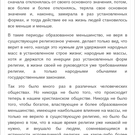
сначала отклонялась от своего основного значения, потом,
все более и более отклоняясь, теряла свое основное
значение и, наконец, замирала в раз установленных
формах, и тогда действие ее на жизнь людей становилось
все меньше и меньше.
В такие периоды образованное меньшинство, не веря в
существующее религиозное учение, делает только вид, что
верит в него, находя это нужным для удержания народных
масс в установленном строе жизни; народные же массы,
хотя и держатся по инерции раз установленных форм
религии, в жизни своей не руководятся уже требованиями
религии, а только народными обычаями и
государственными законами.
Так это было много раз в различных человеческих
обществах. Но никогда не было того, что происходит
теперь в нашем христианском обществе. Никогда не было
того, чтобы богатое, властвующее и более образованное
меньшинство, имеющее наибольшее влияние на массы, не
только не верило в существующую религию, но было бы
уверено в том, что в наше время религии уже никакой не
нужно, и внушало бы людям, сомневающимся в
истинности исповедуемой религии, не какое-либо более