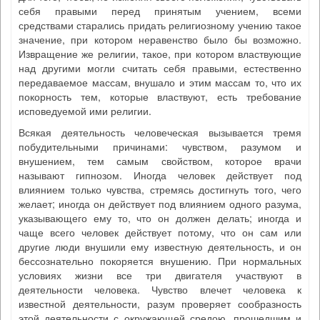
себя правыми перед принятым учением, всеми
средствами старались придать религиозному учению такое
значение, при котором неравенство было бы возможно.
Извращение же религии, такое, при котором властвующие
над другими могли считать себя правыми, естественно
передаваемое массам, внушало и этим массам то, что их
покорность тем, которые властвуют, есть требование
исповедуемой ими религии.
Всякая деятельность человеческая вызывается тремя
побудительными причинами: чувством, разумом и
внушением, тем самым свойством, которое врачи
называют гипнозом. Иногда человек действует под
влиянием только чувства, стремясь достигнуть того, чего
желает; иногда он действует под влиянием одного разума,
указывающего ему то, что он должен делать; иногда и
чаще всего человек действует потому, что он сам или
другие люди внушили ему известную деятельность, и он
бессознательно покоряется внушению. При нормальных
условиях жизни все три двигателя участвуют в
деятельности человека. Чувство влечет человека к
известной деятельности, разум проверяет сообразность
этой деятельности с окружающей средою, прошедшим и