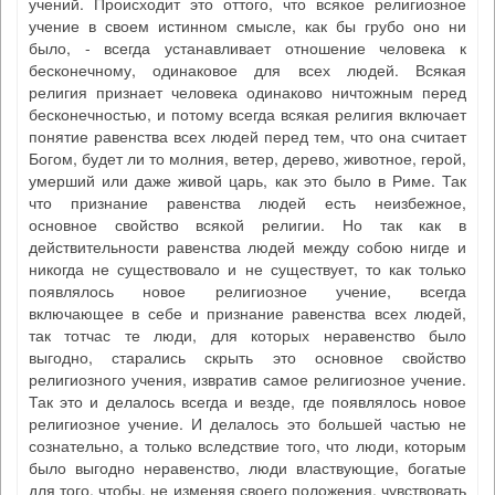
учений. Происходит это оттого, что всякое религиозное
учение в своем истинном смысле, как бы грубо оно ни
было, - всегда устанавливает отношение человека к
бесконечному, одинаковое для всех людей. Всякая
религия признает человека одинаково ничтожным перед
бесконечностью, и потому всегда всякая религия включает
понятие равенства всех людей перед тем, что она считает
Богом, будет ли то молния, ветер, дерево, животное, герой,
умерший или даже живой царь, как это было в Риме. Так
что признание равенства людей есть неизбежное,
основное свойство всякой религии. Но так как в
действительности равенства людей между собою нигде и
никогда не существовало и не существует, то как только
появлялось новое религиозное учение, всегда
включающее в себе и признание равенства всех людей,
так тотчас те люди, для которых неравенство было
выгодно, старались скрыть это основное свойство
религиозного учения, извратив самое религиозное учение.
Так это и делалось всегда и везде, где появлялось новое
религиозное учение. И делалось это большей частью не
сознательно, а только вследствие того, что люди, которым
было выгодно неравенство, люди властвующие, богатые
для того, чтобы, не изменяя своего положения, чувствовать