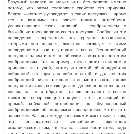
Разумный человек не может жить без религии именно
потому, что разум составляет свойство его природы.
Всякое животное руководится в своих поступках, - кроме
тех, к которым его влечет прямая потребность
удовлетворения своих желаний, - соображением о
ближайших последствиях своего поступка. Сообразив эти
последствия посредством тех средств познавания,
которыми оно владеет, животное согласует с этими
последствиями свои псь ступки и всегда без колебаний
поступает одним и тем же образом, соответственно этим
соображениям. Так, например, пчела летит за медом и
приносит его в улей, потому что зимой ей понадобится
собранный ею корм для себя и детей, и дальше этих
соображений ничего не знает и не может знать; так же
поступает и птица, свивающая гнездо или перелетающая с
севера на юг и обратно. Так же поступает и всякое
животное, совершающее поступок, не вытекающий из
прямой, сейчасной потребности, но обусловленный
соображениями об ожидаемых последствиях. Но не то с
человеком. Разница между человеком и животным - в том,
что познавательные способности животного
ограничиваются тем, что мы называем инстинктом, тогда
как основная познавательная способность человека есть