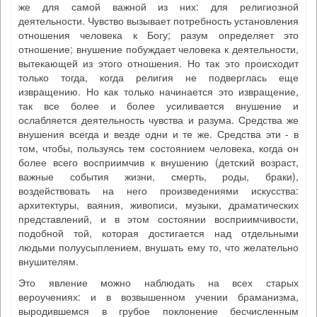
же для самой важной из них: для религиозной
деятельности. Чувство вызывает потребность установления
отношения человека к Богу; разум определяет это
отношение; внушение побуждает человека к деятельности,
вытекающей из этого отношения. Но так это происходит
только тогда, когда религия не подверглась еще
извращению. Но как только начинается это извращение,
так все более и более усиливается внушение и
ослабляется деятельность чувства и разума. Средства же
внушения всегда и везде одни и те же. Средства эти - в
том, чтобы, пользуясь тем состоянием человека, когда он
более всего восприимчив к внушению (детский возраст,
важные события жизни, смерть, роды, браки),
воздействовать на него произведениями искусства:
архитектуры, ваяния, живописи, музыки, драматических
представлений, и в этом состоянии восприимчивости,
подобной той, которая достигается над отдельными
людьми полуусыплением, внушать ему то, что желательно
внушителям.
Это явление можно наблюдать на всех старых
вероучениях: и в возвышенном учении браманизма,
выродившемся в грубое поклонение бесчисленным