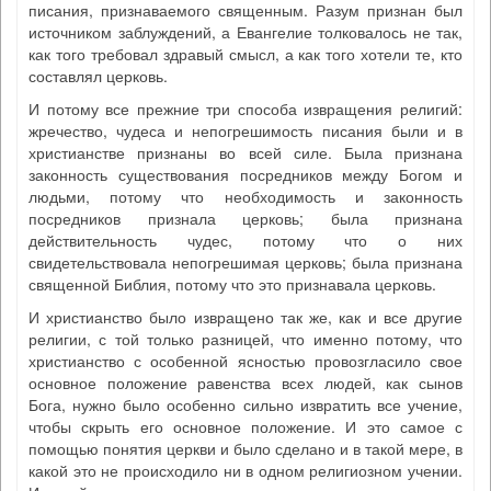
писания, признаваемого священным. Разум признан был
источником заблуждений, а Евангелие толковалось не так,
как того требовал здравый смысл, а как того хотели те, кто
составлял церковь.
И потому все прежние три способа извращения религий:
жречество, чудеса и непогрешимость писания были и в
христианстве признаны во всей силе. Была признана
законность существования посредников между Богом и
людьми, потому что необходимость и законность
посредников признала церковь; была признана
действительность чудес, потому что о них
свидетельствовала непогрешимая церковь; была признана
священной Библия, потому что это признавала церковь.
И христианство было извращено так же, как и все другие
религии, с той только разницей, что именно потому, что
христианство с особенной ясностью провозгласило свое
основное положение равенства всех людей, как сынов
Бога, нужно было особенно сильно извратить все учение,
чтобы скрыть его основное положение. И это самое с
помощью понятия церкви и было сделано и в такой мере, в
какой это не происходило ни в одном религиозном учении.