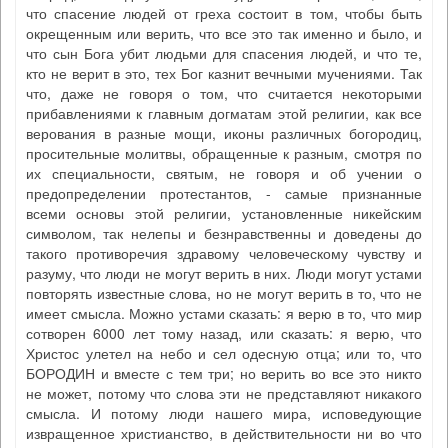
что спасение людей от греха состоит в том, чтобы быть
окрещенным или верить, что все это так именно и было, и
что сын Бога убит людьми для спасения людей, и что те,
кто не верит в это, тех Бог казнит вечными мучениями. Так
что, даже не говоря о том, что считается некоторыми
прибавлениями к главным догматам этой религии, как все
верования в разные мощи, иконы различных богородиц,
просительные молитвы, обращенные к разным, смотря по
их специальности, святым, не говоря и об учении о
предопределении протестантов, - самые признанные
всеми основы этой религии, установленные никейским
символом, так нелепы и безнравственны и доведены до
такого противоречия здравому человеческому чувству и
разуму, что люди не могут верить в них. Люди могут устами
повторять известные слова, но не могут верить в то, что не
имеет смысла. Можно устами сказать: я верю в то, что мир
сотворен 6000 лет тому назад, или сказать: я верю, что
Христос улетел на небо и сел одесную отца; или то, что
БОРОДИН и вместе с тем три; но верить во все это никто
не может, потому что слова эти не представляют никакого
смысла. И потому люди нашего мира, исповедующие
извращенное христианство, в действительности ни во что