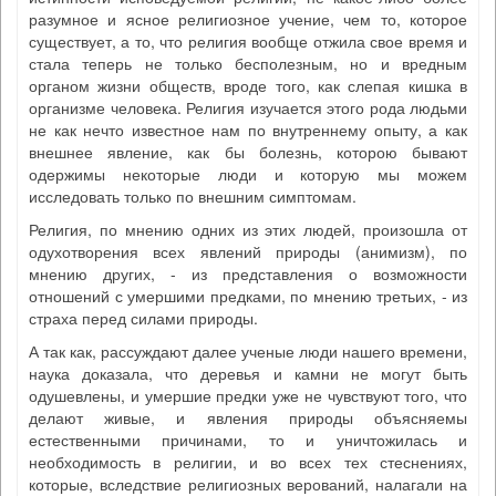
разумное и ясное религиозное учение, чем то, которое
существует, а то, что религия вообще отжила свое время и
стала теперь не только бесполезным, но и вредным
органом жизни обществ, вроде того, как слепая кишка в
организме человека. Религия изучается этого рода людьми
не как нечто известное нам по внутреннему опыту, а как
внешнее явление, как бы болезнь, которою бывают
одержимы некоторые люди и которую мы можем
исследовать только по внешним симптомам.
Религия, по мнению одних из этих людей, произошла от
одухотворения всех явлений природы (анимизм), по
мнению других, - из представления о возможности
отношений с умершими предками, по мнению третьих, - из
страха перед силами природы.
А так как, рассуждают далее ученые люди нашего времени,
наука доказала, что деревья и камни не могут быть
одушевлены, и умершие предки уже не чувствуют того, что
делают живые, и явления природы объясняемы
естественными причинами, то и уничтожилась и
необходимость в религии, и во всех тех стеснениях,
которые, вследствие религиозных верований, налагали на