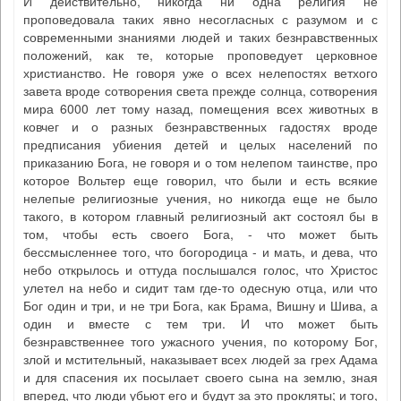
И действительно, никогда ни одна религия не
проповедовала таких явно несогласных с разумом и с
современными знаниями людей и таких безнравственных
положений, как те, которые проповедует церковное
христианство. Не говоря уже о всех нелепостях ветхого
завета вроде сотворения света прежде солнца, сотворения
мира 6000 лет тому назад, помещения всех животных в
ковчег и о разных безнравственных гадостях вроде
предписания убиения детей и целых населений по
приказанию Бога, не говоря и о том нелепом таинстве, про
которое Вольтер еще говорил, что были и есть всякие
нелепые религиозные учения, но никогда еще не было
такого, в котором главный религиозный акт состоял бы в
том, чтобы есть своего Бога, - что может быть
бессмысленнее того, что богородица - и мать, и дева, что
небо открылось и оттуда послышался голос, что Христос
улетел на небо и сидит там где-то одесную отца, или что
Бог один и три, и не три Бога, как Брама, Вишну и Шива, а
один и вместе с тем три. И что может быть
безнравственнее того ужасного учения, по которому Бог,
злой и мстительный, наказывает всех людей за грех Адама
и для спасения их посылает своего сына на землю, зная
вперед, что люди убьют его и будут за это прокляты; и того,