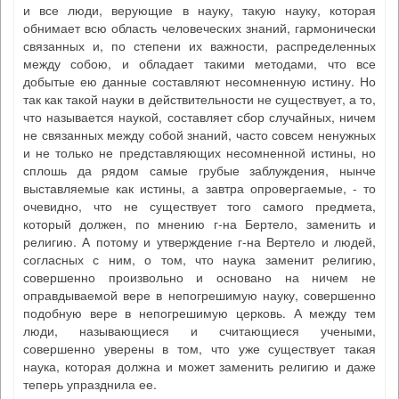
и все люди, верующие в науку, такую науку, которая
обнимает всю область человеческих знаний, гармонически
связанных и, по степени их важности, распределенных
между собою, и обладает такими методами, что все
добытые ею данные составляют несомненную истину. Но
так как такой науки в действительности не существует, а то,
что называется наукой, составляет сбор случайных, ничем
не связанных между собой знаний, часто совсем ненужных
и не только не представляющих несомненной истины, но
сплошь да рядом самые грубые заблуждения, нынче
выставляемые как истины, а завтра опровергаемые, - то
очевидно, что не существует того самого предмета,
который должен, по мнению г-на Бертело, заменить и
религию. А потому и утверждение г-на Вертело и людей,
согласных с ним, о том, что наука заменит религию,
совершенно произвольно и основано на ничем не
оправдываемой вере в непогрешимую науку, совершенно
подобную вере в непогрешимую церковь. А между тем
люди, называющиеся и считающиеся учеными,
совершенно уверены в том, что уже существует такая
наука, которая должна и может заменить религию и даже
теперь упразднила ее.