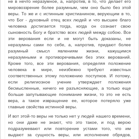
не в нечто неразумное, а, напротив, в то, что делает его
мировоззрение более разумным, чем оно было без этой
веры. То же и с истинным христианином, верующим в то,
что Бог - духовный отец всех людей и что высшее благо
человека достигается тогда, когда он сознает свою
сыновность Богу и братство всех людей между собою. Все
эти верования если и не могут быть доказаны, не
неразумны сами по себе, а, напротив, придают более
разумный смысл явлениям жизни, кажущимся
неразумными и противоречивыми без этих верований.
Кроме того, все эти верования, определяя положение
человека в мире, неизбежно требуют известных
соответственных этому положению поступков. И потому,
если религиозное учение утверждает положения
бесмысленные, ничего не разъясняющие, а только еще
больше запутывающие понимание жизни, то это не есть
вера, а такое извращение ее, которое потеряло уже
главные свойства истинной веры.
И вот этой-то веры не только нет у людей нашего времени,
но они даже не знают, что это такое, и под верою
подразумевают или повторение устами того, что им
выдают за сущность веры, или исполнение обрядов,