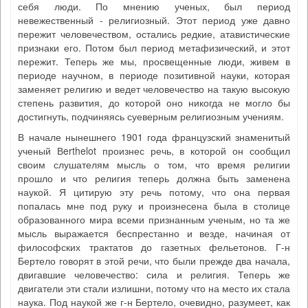
себя люди. По мнению ученых, был период
невежественный - религиозный. Этот период уже давно
пережит человечеством, остались редкие, атавистические
признаки его. Потом был период метафизический, и этот
пережит. Теперь же мы, просвещенные люди, живем в
периоде научном, в периоде позитивной науки, которая
заменяет религию и ведет человечество на такую высокую
степень развития, до которой оно никогда не могло бы
достигнуть, подчиняясь суеверным религиозным учениям.
В начале нынешнего 1901 года французский знаменитый
ученый Вerthelot произнес речь, в которой он сообщил
своим слушателям мысль о том, что время религии
прошло и что религия теперь должна быть заменена
наукой. Я цитирую эту речь потому, что она первая
попалась мне под руку и произнесена была в столице
образованного мира всеми признанным ученым, но та же
мысль выражается беспрестанно и везде, начиная от
философских трактатов до газетных фельетонов. Г-н
Бертело говорят в этой речи, что были прежде два начала,
двигавшие человечество: сила и религия. Теперь же
двигатели эти стали излишни, потому что на место их стала
наука. Под наукой же г-н Бертело, очевидно, разумеет, как