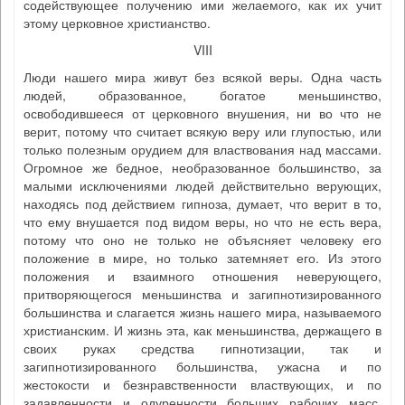
содействующее получению ими желаемого, как их учит
этому церковное христианство.
VIII
Люди нашего мира живут без всякой веры. Одна часть
людей, образованное, богатое меньшинство,
освободившееся от церковного внушения, ни во что не
верит, потому что считает всякую веру или глупостью, или
только полезным орудием для властвования над массами.
Огромное же бедное, необразованное большинство, за
малыми исключениями людей действительно верующих,
находясь под действием гипноза, думает, что верит в то,
что ему внушается под видом веры, но что не есть вера,
потому что оно не только не объясняет человеку его
положение в мире, но только затемняет его. Из этого
положения и взаимного отношения неверующего,
притворяющегося меньшинства и загипнотизированного
большинства и слагается жизнь нашего мира, называемого
христианским. И жизнь эта, как меньшинства, держащего в
своих руках средства гипнотизации, так и
загипнотизированного большинства, ужасна и по
жестокости и безнравственности властвующих, и по
задавленности и одуренности больших рабочих масс.