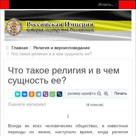
Искать...
Главная
Религия и вероисповедание
Что такое религия и в чем сущность ее?
Что такое религия и в чем
сущность ее?
размер шрифта
Печать
Оцените материал
(8 голосов)
I
Всегда во всех человеческих обществах, в известные
периоды их жизни, наступало время, когда религия