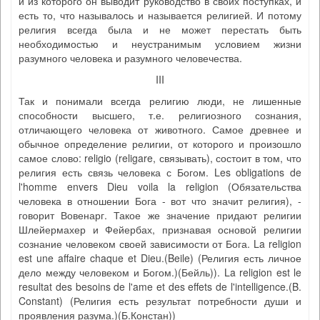
и из которого он выводит руководство в своих поступках, и
есть то, что называлось и называется религией. И потому
религия всегда была и не может перестать быть
необходимостью и неустранимым условием жизни
разумного человека и разумного человечества.
III
Так и понимали всегда религию люди, не лишенные
способности высшего, т.е. религиозного сознания,
отличающего человека от животного. Самое древнее и
обычное определение религии, от которого и произошло
самое слово: religio (religare, связывать), состоит в том, что
религия есть связь человека с Богом. Les obligations de
l'homme envers Dieu voila la religion (Обязательства
человека в отношении Бога - вот что значит религия), -
говорит Вовенарг. Такое же значение придают религии
Шлейермахер и Фейербах, признавая основой религии
сознание человеком своей зависимости от Бога. La religion
est une affaire chaque et Dieu.(Beile) (Религия есть личное
дело между человеком и Богом.)(Бейль)). La religion est le
resultat des besoins de l'ame et des effets de l'intelligence.(B.
Constant) (Религия есть результат потребности души и
проявления разума.)(Б.Констан))