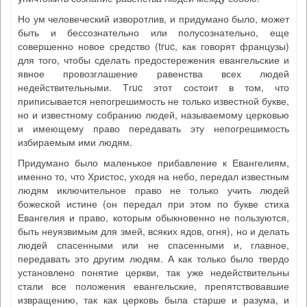
Но ум человеческий изворотлив, и придумано было, может
быть и бессознательно или полусознательно, еще
совершенно новое средство (truc, как говорят французы)
для того, чтобы сделать предостережения евангельские и
явное провозглашение равенства всех людей
недействительными. Тгuc этот состоит в том, что
приписывается непогрешимость не только известной букве,
но и известному собранию людей, называемому церковью
и имеющему право передавать эту непогрешимость
избираемым ими людям.
Придумано было маленькое прибавление к Евангелиям,
именно то, что Христос, уходя на небо, передал известным
людям иключительное право не только учить людей
божеской истине (он передал при этом по букве стиха
Евангелия и право, которым обыкновенно не пользуются,
быть неуязвимым для змей, всяких ядов, огня), но и делать
людей спасенными или не спасенными и, главное,
передавать это другим людям. А как только было твердо
установлено понятие церкви, так уже недействительны
стали все положения евангельские, препятствовавшие
извращению, так как церковь была старше и разума, и