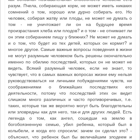
разум. Пчела, собирающая корм, не может иметь никаких
сомнений о том, хорошо или дурно собирать его. Но
человек, собирая жатву или плоды, не может не думать о
том - не уничтожает ли он на будущее время
произрастания хлеба или плодов? и о том - не отнимает ли
он этим собиранием пищу у ближних? Не может не думать
и о том, что будет из тех детей, которых он кормит? и
многое другое. Самые важные вопросы поведения в жизни
не могут разумным человеком быть решены окончательно
именно по обилию последствий, которых он не может не
видеть. Всякий разумный человек, если не знает, то
чувствует, что в самых важных вопросах жизни ему нельзя
руководствоваться ни личными побуждениями чувств, ни
соображениями о ближайших последствиях его
деятельности, потому что последствий этих он видит
слишком много различных и часто противоречивых, т.е.
таких, которые так же вероятно могут быть благодетельны
или зловредны как для него, так-и для других людей. Есть
легенда о том, как ангел, сошедши на землю в
богобоязненную семью, убил ребенка, который был в
колыбели, и когда его спросили: зачем он сделал это? -
объяснил, что ребенок был бы величайшим злодеем и