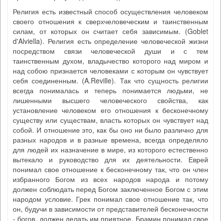
Религия есть известный способ осуществления человеком
своего отношения к сверхчеловеческим и таинственным
силам, от которых он считает себя зависимым. (Goblet
d'Alviella). Религия есть определение человеческой жизни
посредством связи человеческой души и с тем
таинственным духом, владычество которого над миром и
над собою признается человеками с которым он чувствует
себя соединенным. (A.Reville). Так что сущность религии
всегда понималась и теперь понимается людьми, не
лишенными высшего человеческого свойства, как
установление человеком его отношения к бесконечному
существу или существам, власть которых он чувствует над
собой. И отношение это, как бы оно ни было различно для
разных народов и в разные времена, всегда определяло
для людей их назначение в мире, из которого естественно
вытекало и руководство для их деятельности. Еврей
понимал свое отношение к бесконечному так, что он член
избранного Богом из всех народов народа и потому
должен соблюдать перед Богом заключенное Богом с этим
народом условие. Грек понимал свое отношение так, что
он, будучи в зависимости от представителей бесконечности
- богов, должен делать им приятное. Брамин понимал свое