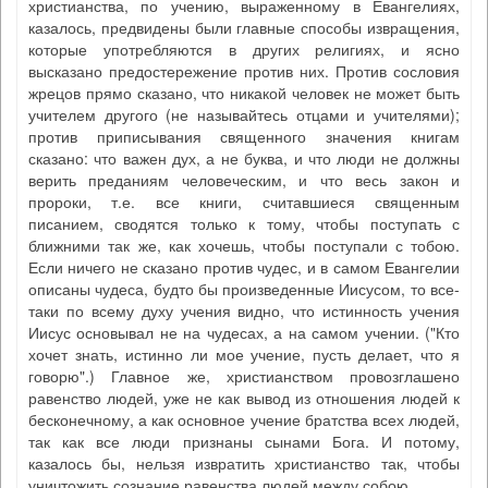
христианства, по учению, выраженному в Евангелиях,
казалось, предвидены были главные способы извращения,
которые употребляются в других религиях, и ясно
высказано предостережение против них. Против сословия
жрецов прямо сказано, что никакой человек не может быть
учителем другого (не называйтесь отцами и учителями);
против приписывания священного значения книгам
сказано: что важен дух, а не буква, и что люди не должны
верить преданиям человеческим, и что весь закон и
пророки, т.е. все книги, считавшиеся священным
писанием, сводятся только к тому, чтобы поступать с
ближними так же, как хочешь, чтобы поступали с тобою.
Если ничего не сказано против чудес, и в самом Евангелии
описаны чудеса, будто бы произведенные Иисусом, то все-
таки по всему духу учения видно, что истинность учения
Иисус основывал не на чудесах, а на самом учении. ("Кто
хочет знать, истинно ли мое учение, пусть делает, что я
говорю".) Главное же, христианством провозглашено
равенство людей, уже не как вывод из отношения людей к
бесконечному, а как основное учение братства всех людей,
так как все люди признаны сынами Бога. И потому,
казалось бы, нельзя извратить христианство так, чтобы
уничтожить сознание равенства людей между собою.