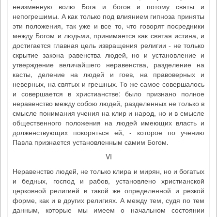
неизменную волю Бога и богов и потому святы и
непогрешимы. А как только под влиянием гипноза приняты
эти положения, так уже и все то, что говорят посредники
между Богом и людьми, принимается как святая истина, и
достигается главная цель извращения религии - не только
скрытие закона равенства людей, но и установление и
утверждение величайшего неравенства, разделение на
касты, деление на людей и гоев, на правоверных и
неверных, на святых и грешных. То же самое совершалось
и совершается в христианстве: было признано полное
неравенство между собою людей, разделенных не только в
смысле понимания учения на клир и народ, но и в смысле
общественного положения на людей имеющих власть и
долженствующих покоряться ей, - которое по учению
Павла признается установленным самим Богом.
VI
Неравенство людей, не только клира и мирян, но и богатых
и бедных, господ и рабов, установлено христианской
церковной религией в такой же определенной и резкой
форме, как и в других религиях. А между тем, судя по тем
данным, которые мы имеем о начальном состоянии