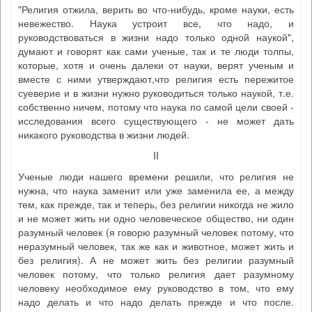
"Религия отжила, верить во что-нибудь, кроме науки, есть
невежество. Наука устроит все, что надо, и
руководствоваться в жизни надо только одной наукой",
думают и говорят как сами ученые, так и те люди толпы,
которые, хотя и очень далеки от науки, верят ученым и
вместе с ними утверждают,что религия есть пережитое
суеверие и в жизни нужно руководиться только наукой, т.е.
собственно ничем, потому что наука по самой цели своей -
исследования всего существующего - не может дать
никакого руководства в жизни людей.
II
Ученые люди нашего времени решили, что религия не
нужна, что наука заменит или уже заменила ее, а между
тем, как прежде, так и теперь, без религии никогда не жило
и не может жить ни одно человеческое общество, ни один
разумный человек (я говорю разумный человек потому, что
неразумный человек, так же как и животное, может жить и
без религия). А не может жить без религии разумный
человек потому, что только религия дает разумному
человеку необходимое ему руководство в том, что ему
надо делать и что надо делать прежде и что после.