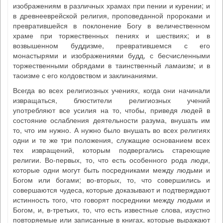
изображениям в различных храмах при пении и курении; и
в древнееврейской религия, проповеданной пророками и
превратившейся в поклонение Богу в величественном
храме при торжественных пениях и шествиях; и в
возвышенном буддизме, превратившемся с его
монастырями и изображениями будд, с бесчисленными
торжественными обрядами в таинственный ламаизм; и в
таоизме с его колдовством и заклинаниями.
Всегда во всех религиозных учениях, когда они начинали
извращаться, блюстители религиозных учений
употребляют все усилия на то, чтобы, приведя людей в
состояние ослабления деятельности разума, внушать им
то, что им нужно. А нужно было внушать во всех религиях
одни и те же три положения, служащие основанием всех
тех извращений, которым подвергались стареющие
религии. Во-первых, то, что есть особенного рода люди,
которые одни могут быть посредниками между людьми и
Богом или богами; во-вторых, то, что совершились и
совершаются чудеса, которые доказывают и подтверждают
истинность того, что говорят посредники между людьми и
Богом, и, в-третьих, то, что есть известные слова, изустно
повторяемые или записанные в книгах, которые выражают