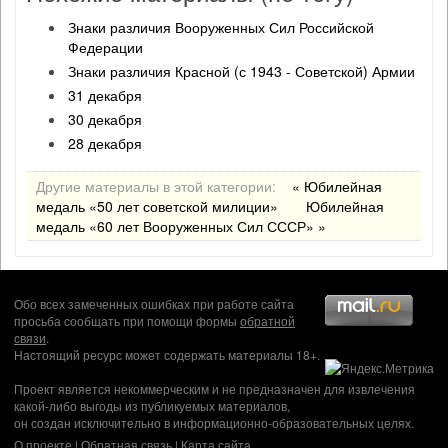
Знаки различия Вооруженных Сил Российской
Федерации
Знаки различия Красной (с 1943 - Советской) Армии
31 декабря
30 декабря
28 декабря
Другие материалы в этой категории:
« Юбилейная
медаль «50 лет советской милиции»
Юбилейная
медаль «60 лет Вооруженных Сил СССР» »
Обо всех замеченных ошибках при работе сайта
просьба сообщать при помощи формы
обратной
связи
.
Настоящий ресурс может содержать материалы 18+.
Проект является некоммерческим и не предназначен для извлечения
какой-либо выгоды из публикуемых материалов,
он создан исключительно в информационно-образовательных целях.
О проекте
|
Обратная связь
|
Карта сайта