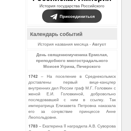
История государства Российского
Присоединиться
Календарь событий
История названия месяца -
Август
День священномученика Ермолая,
преподобного многострадального
Моисея Угрина, Печерского
1742
– На поселение в Среднеколымск
доставлены первый вице-канцлер
внутренних дел России граф М.Г. Головкин с
женой Е.И. Головкиной, добровольно
последовавшей с ним в ссылку. Так
императрица Елизавета Петровна наказала
его за сочувствие принцессе Анне
Леопольдовне.
1783
– Екатерина II наградила А.В. Суворова