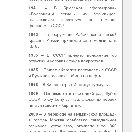
1941
– В Брюсселе сформирован
«Валлонский легион» из бельгийцев,
вызвавшихся сражаться на стороне
фашистов в СССР.
1943
– На вооружение Рабоче-крестьянской
Красной Армии принимается тяжелый танк
КВ-85
1955
– В СССР принято положение об
отпусках и условиях труда подростков.
1955
– Египет обязался поставлять в СССР
и Румынию хлопок в обмен на нефть.
1968
– В Киеве открыт Институт культуры.
1969
– Впервые (и в последний раз) Кубок
СССР по футболу выиграла команда первой
лиги львовские «Карпаты».
2000
– В переходе на Пушкинской площади
в городе Москве сработало самодельное
взрывное устройство, эквивалентное 800
грамм тротила. Во время взрыва погибли 13