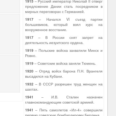
1915
– Русский император Николай II отверг
предложение Дании стать посредником в
мирных переговорах с Германией.
1917
– Начался VI съезд партии
большевиков, который взял курс на
вооруженное восстание.
1917
– В России снят запрет на
деятельность иезуитского ордена.
1919
– Польские войска захватили Минск и
Ровно.
1919
– Советские войска заняли Тюмень.
1920
– Отряд войск барона П.Н. Врангеля
высадился на Кубани.
1932
– В СССР разрешен труд женщин на
шахтах.
1941
– И.В. Сталин назначен
главнокомандующим советской армией.
1941
– Пять самолетов «Ил-4» совершили
первую советскую бомбардировку Берлина.